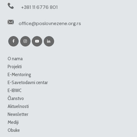
+381 11 6776 801
office@poslovnezene.org.rs
O nama
Projekti
E-Mentoring
E-Savetodavni centar
E-IBWC
Članstvo
Aktuelnosti
Newsletter
Mediji
Obuke