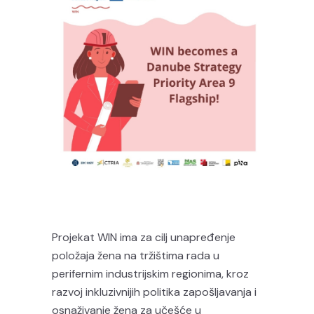
Projekat WIN ima za cilj unapređenje
položaja žena na tržištima rada u
perifernim industrijskim regionima, kroz
razvoj inkluzivnijih politika zapošljavanja i
osnaživanje žena za učešće u