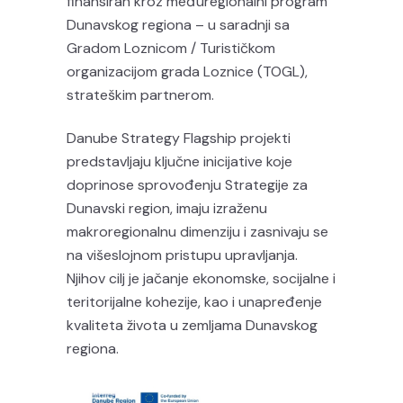
finansiran kroz međuregionalni program
Dunavskog regiona – u saradnji sa
Gradom Loznicom / Turističkom
organizacijom grada Loznice (TOGL),
strateškim partnerom.
Danube Strategy Flagship projekti
predstavljaju ključne inicijative koje
doprinose sprovođenju Strategije za
Dunavski region, imaju izraženu
makroregionalnu dimenziju i zasnivaju se
na višeslojnom pristupu upravljanja.
Njihov cilj je jačanje ekonomske, socijalne i
teritorijalne kohezije, kao i unapređenje
kvaliteta života u zemljama Dunavskog
regiona.