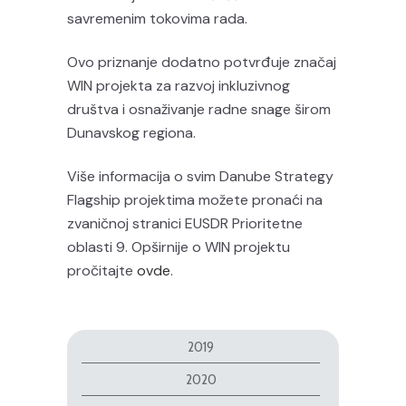
savremenim tokovima rada.
Ovo priznanje dodatno potvrđuje značaj
WIN projekta za razvoj inkluzivnog
društva i osnaživanje radne snage širom
Dunavskog regiona.
Više informacija o svim Danube Strategy
Flagship projektima možete pronaći na
zvaničnoj stranici EUSDR Prioritetne
oblasti 9. Opširnije o WIN projektu
pročitajte
ovde
.
2019
2020