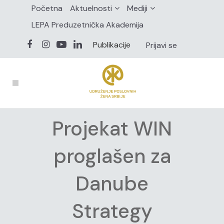
Početna
Aktuelnosti
Mediji
LEPA Preduzetnička Akademija
Publikacije
Prijavi se
Projekat WIN
proglašen za
Danube
Strategy