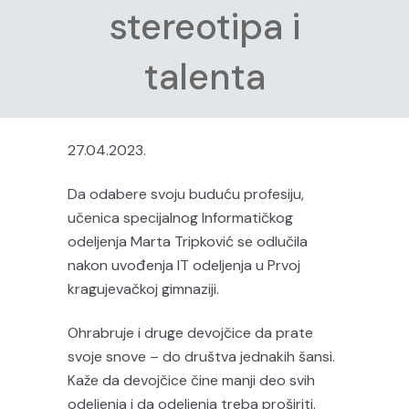
stereotipa i
talenta
27.04.2023.
Da odabere svoju buduću profesiju,
učenica specijalnog Informatičkog
odeljenja Marta Tripković se odlučila
nakon uvođenja IT odeljenja u Prvoj
kragujevačkoj gimnaziji.
Ohrabruje i druge devojčice da prate
svoje snove – do društva jednakih šansi.
Kaže da devojčice čine manji deo svih
odeljenja i da odeljenja treba proširiti.