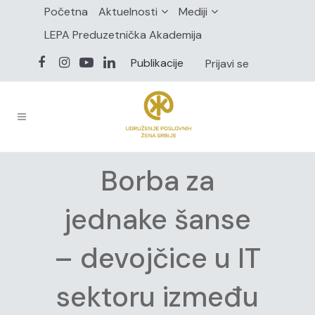
Početna
Aktuelnosti
Mediji
LEPA Preduzetnička Akademija
Publikacije
Prijavi se
Borba za
jednake šanse
– devojčice u IT
sektoru između