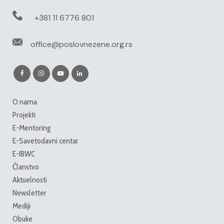
+381 11 6776 801
office@poslovnezene.org.rs
O nama
Projekti
E-Mentoring
E-Savetodavni centar
E-IBWC
Članstvo
Aktuelnosti
Newsletter
Mediji
Obuke