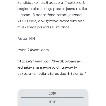
kandidat koji traži posao u IT sektoru. U
pogledu plata i dalje postoji jasna razlika
– samo 15 odsto žena zarađuje iznad
2.000 evra, dok gotovo dvostruko više
muškaraca prihoduje isti iznos.
Autor: N.N.
Izvor: 24vesti.com
https://24vesti.com/Svet/borba-za-
jednake-shanse-devojchitse-u-it-
sektoru-izmedju-stereotipa-i-talenta-1
2019
2020