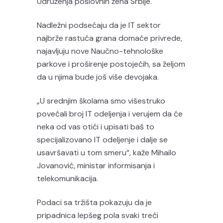
Udruženja poslovnih žena Srbije.
Nadležni podsećaju da je IT sektor
najbrže rastuća grana domaće privrede,
najavljuju nove Naučno-tehnološke
parkove i proširenje postojećih, sa željom
da u njima bude još više devojaka.
„U srednjim školama smo višestruko
povećali broj IT odeljenja i verujem da će
neka od vas otići i upisati baš to
specijalizovano IT odeljenje i dalje se
usavršavati u tom smeru“, kaže Mihailo
Jovanović, ministar informisanja i
telekomunikacija.
Podaci sa tržišta pokazuju da je
pripadnica lepšeg pola svaki treći