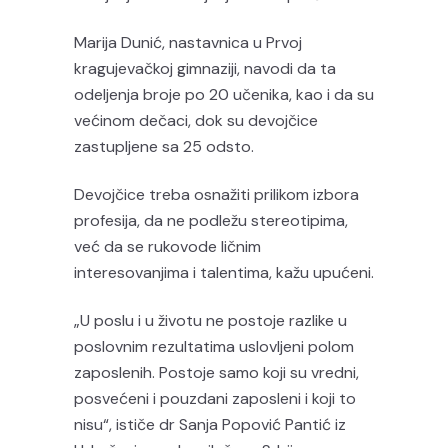
Marija Dunić, nastavnica u Prvoj
kragujevačkoj gimnaziji, navodi da ta
odeljenja broje po 20 učenika, kao i da su
većinom dečaci, dok su devojčice
zastupljene sa 25 odsto.
Devojčice treba osnažiti prilikom izbora
profesija, da ne podležu stereotipima,
već da se rukovode ličnim
interesovanjima i talentima, kažu upućeni.
„U poslu i u životu ne postoje razlike u
poslovnim rezultatima uslovljeni polom
zaposlenih. Postoje samo koji su vredni,
posvećeni i pouzdani zaposleni i koji to
nisu“, ističe dr Sanja Popović Pantić iz