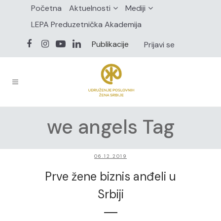
Početna
Aktuelnosti
Mediji
LEPA Preduzetnička Akademija
Publikacije
Prijavi se
we angels Tag
06.12.2019
Prve žene biznis anđeli u
Srbiji