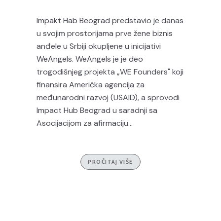
Impakt Hab Beograd predstavio je danas
u svojim prostorijama prve žene biznis
anđele u Srbiji okupljene u inicijativi
WeAngels. WeAngels je je deo
trogodišnjeg projekta „WE Founders" koji
finansira Američka agencija za
međunarodni razvoj (USAID), a sprovodi
Impact Hub Beograd u saradnji sa
Asocijacijom za afirmaciju...
PROČITAJ VIŠE