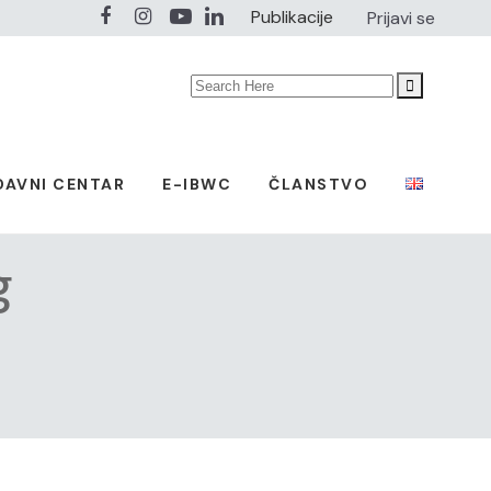
Publikacije
Prijavi se
Search
for:
DAVNI CENTAR
E-IBWC
ČLANSTVO
g