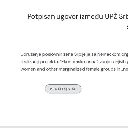
Potpisan ugovor između UPŽ Srb
Udruženje poslovnih žena Srbije je sa Nemačkom o
realizaciji projekta: "Ekonomsko osnaživanje ranjivi
women and other marginalized female groups in „n
PROČITAJ VIŠE