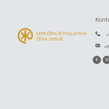
Kont
+
of