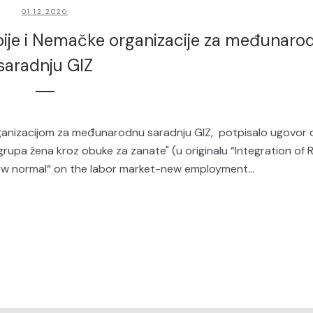
01.12.2020
ije i Nemačke organizacije za međunaro
saradnju GIZ
rganizacijom za međunarodnu saradnju GIZ, potpisalo ugovor 
h grupa žena kroz obuke za zanate" (u originalu “Integration of
ew normal“ on the labor market-new employment...