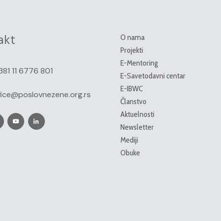
akt
O nama
Projekti
E-Mentoring
381 11 6776 801
E-Savetodavni centar
E-IBWC
fice@poslovnezene.org.rs
Članstvo
Aktuelnosti
Newsletter
Mediji
Obuke