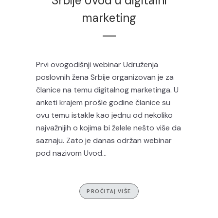
Srbije Uvod u digitalni
marketing
Prvi ovogodišnji webinar Udruženja
poslovnih žena Srbije organizovan je za
članice na temu digitalnog marketinga. U
anketi krajem prošle godine članice su
ovu temu istakle kao jednu od nekoliko
najvažnijih o kojima bi želele nešto više da
saznaju. Zato je danas održan webinar
pod nazivom Uvod...
PROČITAJ VIŠE