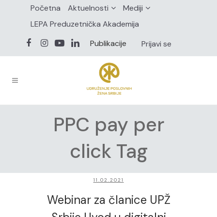
Početna
Aktuelnosti
Mediji
LEPA Preduzetnička Akademija
Publikacije
Prijavi se
PPC pay per
click Tag
11.02.2021
Webinar za članice UPŽ