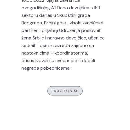
10.05.2022. Sjajna završnica
ovogodišnjeg A1 Dana devojčica u IKT
sektoru danas u Skupštini grada
Beograda. Brojni gosti, visoki zvaničnici,
partneri i prijatelji Udruženja poslovnih
žena Srbije i naravno devojčice, učenice
sedmih i osmih razreda zajedno sa
nastavnicima – koordinatorima,
prisustvovali su svečanosti i dodeli
nagrada pobednicama...
PROČITAJ VIŠE