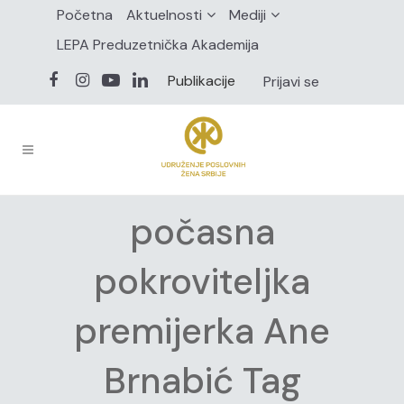
Početna
Aktuelnosti
Mediji
LEPA Preduzetnička Akademija
Publikacije
Prijavi se
počasna
pokroviteljka
premijerka Ane
Brnabić Tag