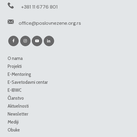
+381 11 6776 801
office@poslovnezene.org.rs
O nama
Projekti
E-Mentoring
E-Savetodavni centar
E-IBWC
Članstvo
Aktuelnosti
Newsletter
Mediji
Obuke