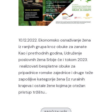
10.12.2022. Ekonomsko osnaživanje žena
iz ranjivih grupa kroz obuke za zanate
Kao i prethodnih godina, Udruženje
poslovnih žena Srbije će i tokom 2023.
realizovati besplatne obuke za
pripadnice romske zajednice i druge teže
zapošljive kategorije žena (iz ruralnih
krajeva i ostale žene kojima je otežan
pristup tržištu...
PROČITAJ VIŠE