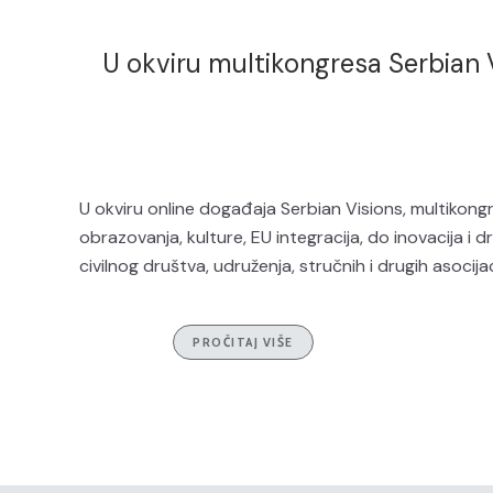
U okviru multikongresa Serbian V
U okviru online događaja Serbian Visions, multikong
obrazovanja, kulture, EU integracija, do inovacija i d
civilnog društva, udruženja, stručnih i drugih asocijacija,
PROČITAJ VIŠE