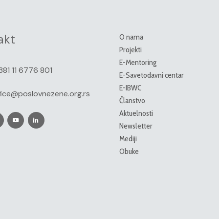
akt
O nama
Projekti
E-Mentoring
381 11 6776 801
E-Savetodavni centar
E-IBWC
fice@poslovnezene.org.rs
Članstvo
Aktuelnosti
Newsletter
Mediji
Obuke