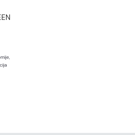
 EEN
mije,
cija