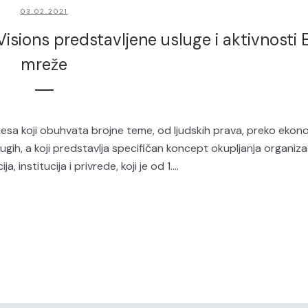
03.02.2021
isions predstavljene usluge i aktivnosti
mreže
resa koji obuhvata brojne teme, od ljudskih prava, preko ekono
rugih, a koji predstavlja specifičan koncept okupljanja organiza
 institucija i privrede, koji je od 1....