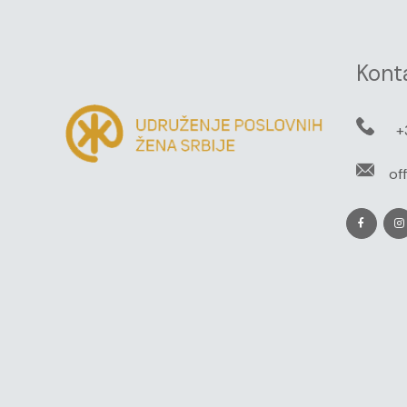
Kont
+
of