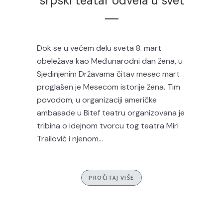
srpski teatar odvela u svet
Dok se u većem delu sveta 8. mart
obeležava kao Međunarodni dan žena, u
Sjedinjenim Državama čitav mesec mart
proglašen je Mesecom istorije žena. Tim
povodom, u organizaciji američke
ambasade u Bitef teatru organizovana je
tribina o idejnom tvorcu tog teatra Miri
Trailović i njenom...
PROČITAJ VIŠE