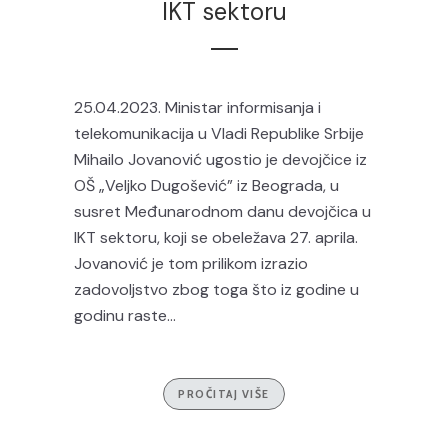
IKT sektoru
25.04.2023. Ministar informisanja i
telekomunikacija u Vladi Republike Srbije
Mihailo Jovanović ugostio je devojčice iz
OŠ „Veljko Dugošević” iz Beograda, u
susret Međunarodnom danu devojčica u
IKT sektoru, koji se obeležava 27. aprila.
Jovanović je tom prilikom izrazio
zadovoljstvo zbog toga što iz godine u
godinu raste...
PROČITAJ VIŠE