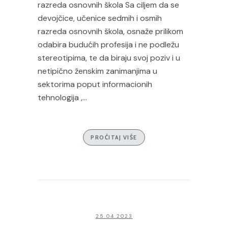
razreda osnovnih škola Sa ciljem da se
devojčice, učenice sedmih i osmih
razreda osnovnih škola, osnaže prilikom
odabira budućih profesija i ne podležu
stereotipima, te da biraju svoj poziv i u
netipično ženskim zanimanjima u
sektorima poput informacionih
tehnologija ,...
PROČITAJ VIŠE
25.04.2023