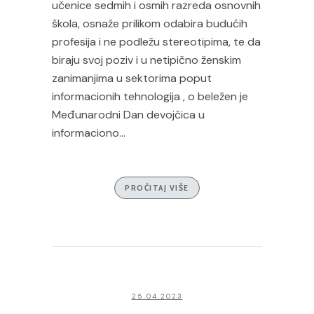
učenice sedmih i osmih razreda osnovnih
škola, osnaže prilikom odabira budućih
profesija i ne podležu stereotipima, te da
biraju svoj poziv i u netipično ženskim
zanimanjima u sektorima poput
informacionih tehnologija , o beležen je
Međunarodni Dan devojčica u
informaciono...
PROČITAJ VIŠE
25.04.2023