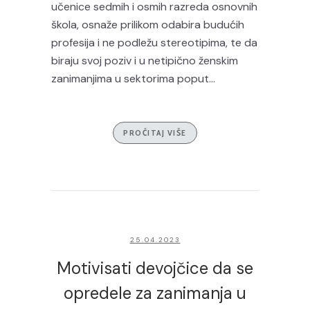
učenice sedmih i osmih razreda osnovnih
škola, osnaže prilikom odabira budućih
profesija i ne podležu stereotipima, te da
biraju svoj poziv i u netipično ženskim
zanimanjima u sektorima poput...
PROČITAJ VIŠE
25.04.2023
Motivisati devojčice da se
opredele za zanimanja u