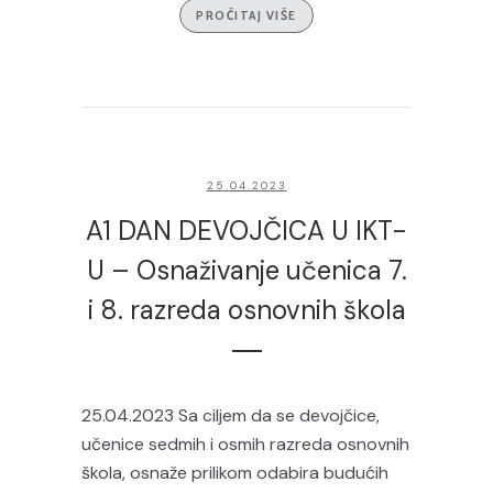
PROČITAJ VIŠE
25.04.2023
A1 DAN DEVOJČICA U IKT-
U – Osnaživanje učenica 7.
i 8. razreda osnovnih škola
25.04.2023 Sa ciljem da se devojčice,
učenice sedmih i osmih razreda osnovnih
škola, osnaže prilikom odabira budućih