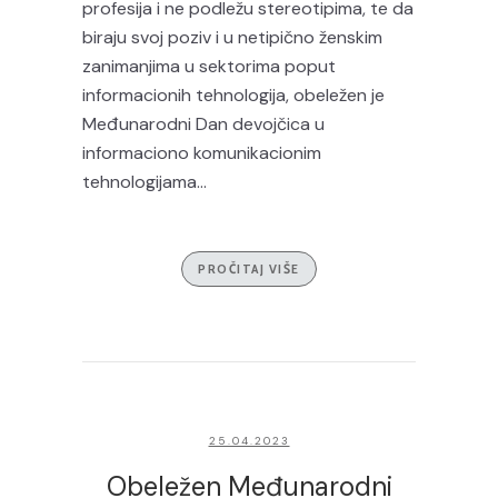
profesija i ne podležu stereotipima, te da
biraju svoj poziv i u netipično ženskim
zanimanjima u sektorima poput
informacionih tehnologija, obeležen je
Međunarodni Dan devojčica u
informaciono komunikacionim
tehnologijama...
PROČITAJ VIŠE
25.04.2023
Obeležen Međunarodni