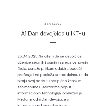
25.04.2023
A1 Dan devojčica u IKT-u
25.04.2023. Sa ciljem da se devojčice,
učenice sedmih i osmih razreda osnovnih
škola, osnaže prilikom odabira budućih
profesija i ne podležu stereotipima, te da
biraju svoj poziv i u netipično ženskim
zanimanjima u sektorima poput
informacionih tehnologija, obeležen je
Međunarodni Dan devojčica u
informaciono komunikacionim