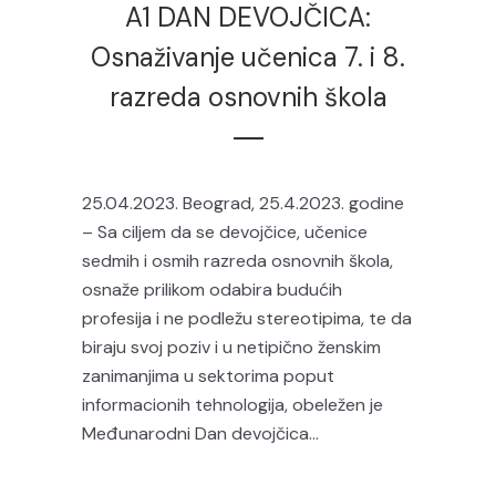
A1 DAN DEVOJČICA:
Osnaživanje učenica 7. i 8.
razreda osnovnih škola
25.04.2023. Beograd, 25.4.2023. godine
– Sa ciljem da se devojčice, učenice
sedmih i osmih razreda osnovnih škola,
osnaže prilikom odabira budućih
profesija i ne podležu stereotipima, te da
biraju svoj poziv i u netipično ženskim
zanimanjima u sektorima poput
informacionih tehnologija, obeležen je
Međunarodni Dan devojčica...