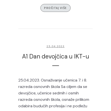
PROČITAJ VIŠE
25.04.2023
A1 Dan devojčica u IKT-u
25.04.2023. Osnaživanje učenica 7. i 8.
razreda osnovnih škola Sa ciljem da se
devojčice, učenice sedmih i osmih
razreda osnovnih škola, osnaže prilikom
odabira budućih profesija i ne podležu