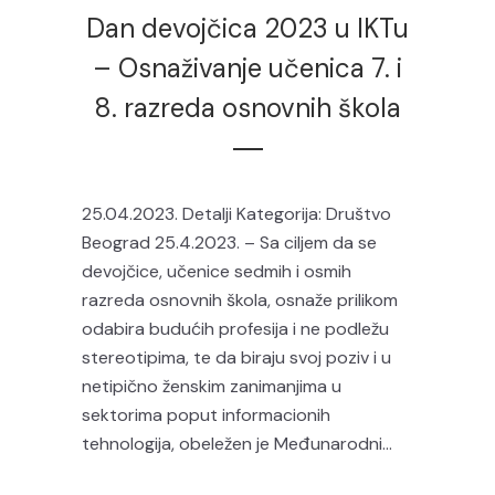
Dan devojčica 2023 u IKTu
– Osnaživanje učenica 7. i
8. razreda osnovnih škola
25.04.2023. Detalji Kategorija: Društvo
Beograd 25.4.2023. – Sa ciljem da se
devojčice, učenice sedmih i osmih
razreda osnovnih škola, osnaže prilikom
odabira budućih profesija i ne podležu
stereotipima, te da biraju svoj poziv i u
netipično ženskim zanimanjima u
sektorima poput informacionih
tehnologija, obeležen je Međunarodni...