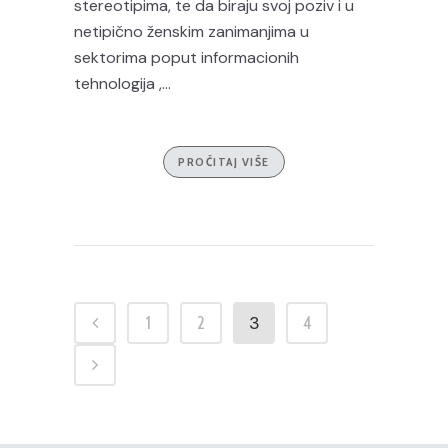
stereotipima, te da biraju svoj poziv i u
netipično ženskim zanimanjima u
sektorima poput informacionih
tehnologija ,...
PROČITAJ VIŠE
3
1
2
4