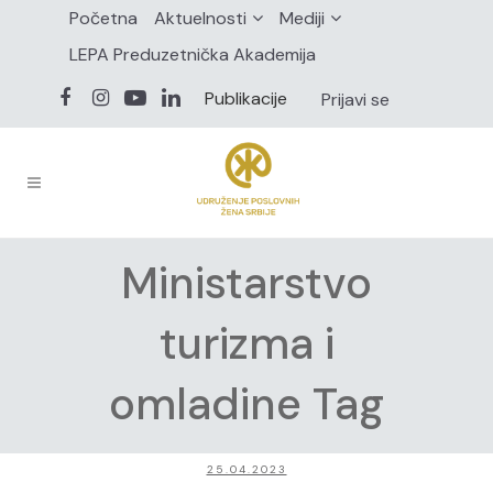
Početna
Aktuelnosti
Mediji
LEPA Preduzetnička Akademija
Publikacije
Prijavi se
Ministarstvo
turizma i
omladine Tag
25.04.2023