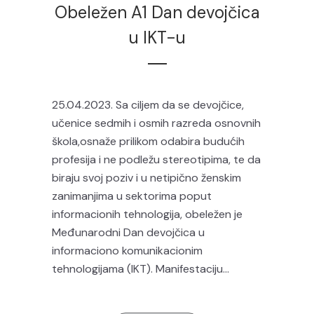
Obeležen A1 Dan devojčica
u IKT-u
25.04.2023. Sa ciljem da se devojčice,
učenice sedmih i osmih razreda osnovnih
škola,osnaže prilikom odabira budućih
profesija i ne podležu stereotipima, te da
biraju svoj poziv i u netipično ženskim
zanimanjima u sektorima poput
informacionih tehnologija, obeležen je
Međunarodni Dan devojčica u
informaciono komunikacionim
tehnologijama (IKT). Manifestaciju...