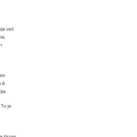
oja već
ma,
n
jim
ili
ja.
 To je
la širom