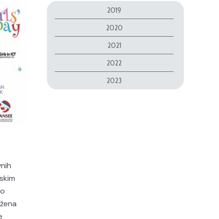
2019
2020
2021
2022
2023
vnih
nskim
no
 žena
e