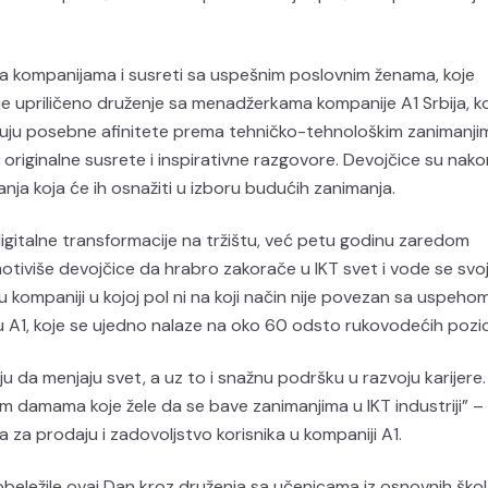
ca kompanijama i susreti sa uspešnim poslovnim ženama, koje
e upriličeno druženje sa menadžerkama kompanije A1 Srbija, k
uju posebne afinitete prema tehničko-tehnološkim zanimanji
i originalne susrete i inspirativne razgovore. Devojčice su nako
nja koja će ih osnažiti u izboru budućih zanimanja.
igitalne transformacije na tržištu, već petu godinu zaredom
motiviše devojčice da hrabro zakorače u IKT svet i vode se svo
 kompaniji u kojoj pol ni na koji način nije povezan sa uspehom 
 A1, koje se ujedno nalaze na oko 60 odsto rukovodećih pozici
ju da menjaju svet, a uz to i snažnu podršku u razvoju karijere.
m damama koje žele da se bave zanimanjima u IKT industriji” –
a za prodaju i zadovoljstvo korisnika u kompaniji A1.
beležile ovaj Dan kroz druženja sa učenicama iz osnovnih ško