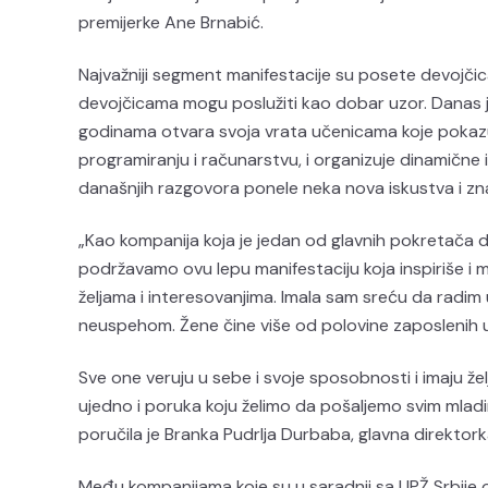
premijerke Ane Brnabić.
Najvažniji segment manifestacije su posete devojči
devojčicama mogu poslužiti kao dobar uzor. Danas j
godinama otvara svoja vrata učenicama koje pokaz
programiranju i računarstvu, i organizuje dinamične 
današnjih razgovora ponele neka nova iskustva i zna
„Kao kompanija koja je jedan od glavnih pokretača d
podržavamo ovu lepu manifestaciju koja inspiriše i 
željama i interesovanjima. Imala sam sreću da radim u
neuspehom. Žene čine više od polovine zaposlenih u
Sve one veruju u sebe i svoje sposobnosti i imaju žel
ujedno i poruka koju želimo da pošaljemo svim mladi
poručila je Branka Pudrlja Durbaba, glavna direktork
Među kompanijama koje su u saradnji sa UPŽ Srbije o