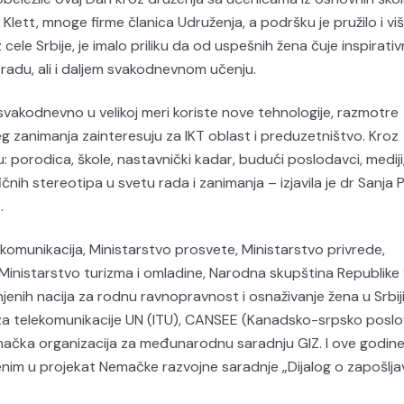
, Klett, mnoge firme članica Udruženja, a podršku je pružilo i vi
 cele Srbije, je imalo priliku da od uspešnih žena čuje inspirati
 radu, ali i daljem svakodnevnom učenju.
vakodnevno u velikoj meri koriste nove tehnologije, razmotre
 zanimanja zainteresuju za IKT oblast i preduzetništvo. Kroz
 porodica, škole, nastavnički kadar, budući poslodavci, mediji,
čnih stereotipa u svetu rada i zanimanja – izjavila je dr Sanja
.
lekomunikacija, Ministarstvo prosvete, Ministarstvo privrede,
 Ministarstvo turizma i omladine, Narodna skupština Republike S
jenih nacija za rodnu ravnopravnost i osnaživanje žena u Srbij
 telekomunikacije UN (ITU), CANSEE (Kanadsko-srpsko posl
Nemačka organizacija za međunarodnu saradnju GIZ. I ove godine
čenim u projekat Nemačke razvojne saradnje „Dijalog o zapošlja