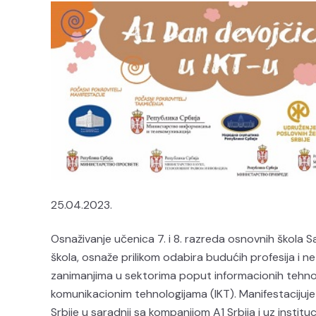
25.04.2023.
Osnaživanje učenica 7. i 8. razreda osnovnih škola 
škola, osnaže prilikom odabira budućih profesija i ne
zanimanjima u sektorima poput informacionih tehnol
komunikacionim tehnologijama (IKT). Manifestacijuj
Srbije u saradnji sa kompanijom A1 Srbija i uz instit