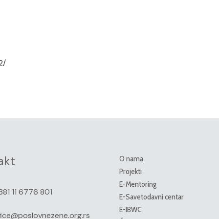
2/
akt
O nama
Projekti
E-Mentoring
381 11 6776 801
E-Savetodavni centar
E-IBWC
fice@poslovnezene.org.rs