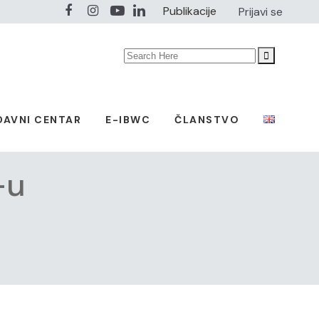
Publikacije
Prijavi se
Search
for:
DAVNI CENTAR
E-IBWC
ČLANSTVO
-u