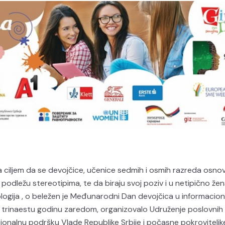
Sa ciljem da se devojčice, učenice sedmih i osmih razreda osno
 podležu stereotipima, te da biraju svoj poziv i u netipično že
ogija , o beležen je Međunarodni Dan devojčica u informacio
e trinaestu godinu zaredom, organizovalo Udruženje poslovnih
ucionalnu podršku Vlade Republike Srbije i počasne pokroviteljk