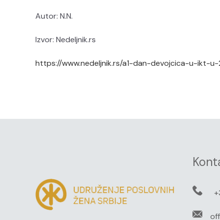
Autor: N.N.
Izvor: Nedeljnik.rs
https://www.nedeljnik.rs/a1-dan-devojcica-u-ikt-u-
Kont
+
of