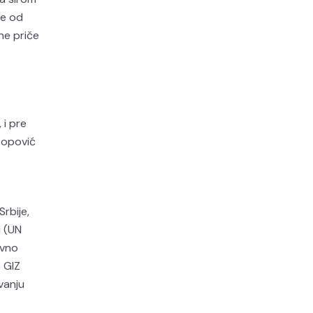
še od
vne priče
 i pre
 Popović
rbije,
i (UN
ovno
 GIZ
vanju