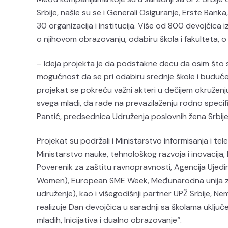
Srbije, našle su se i Generali Osiguranje, Erste Banka
30 organizacija i institucija. Više od 800 devojčica iz
o njihovom obrazovanju, odabiru škola i fakulteta, o
– Ideja projekta je da podstakne decu da osim što s
mogućnost da se pri odabiru srednje škole i budućeg
projekat se pokreću važni akteri u dečijem okruženju:
svega mladi, da rade na prevazilaženju rodno specifi
Pantić, predsednica Udruženja poslovnih žena Srbije
Projekat su podržali i Ministarstvo informisanja i te
Ministarstvo nauke, tehnološkog razvoja i inovacija,
Poverenik za zaštitu ravnopravnosti, Agencija Ujedin
Women), European SME Week, Međunarodna unija za
udruženje), kao i višegodišnji partner UPŽ Srbije, 
realizuje Dan devojčica u saradnji sa školama uklju
mladih, Inicijativa i dualno obrazovanje“.