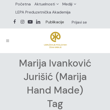
Početna
Aktuelnosti
Mediji
LEPA Preduzetnička Akademija
Publikacije
Prijavi se
Marija Ivanković
Jurišić (Marija
Hand Made)
Tag