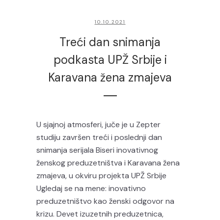
10.10.2021
Treći dan snimanja
podkasta UPŽ Srbije i
Karavana žena zmajeva
U sjajnoj atmosferi, juče je u Zepter
studiju završen treći i poslednji dan
snimanja serijala Biseri inovativnog
ženskog preduzetništva i Karavana žena
zmajeva, u okviru projekta UPŽ Srbije
Ugledaj se na mene: inovativno
preduzetništvo kao ženski odgovor na
krizu. Devet izuzetnih preduzetnica,