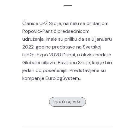
Članice UPŽ Srbije, na čelu sa dr Sanjom
Popović-Pantić predsednicom
udruženja, imale su priliku da se u januaru
2022. godine predstave na Svetskoj
izložbi Expo 2020 Dubai, u okviru nedelje
Globalni ciljevi u Paviljonu Srbije, koji je bio
jedan od posećenijih. Predstavljene su
kompanije EurologSystem...
PROČITAJ VIŠE