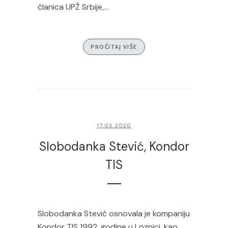
članica UPŽ Srbije,...
PROČITAJ VIŠE
17.03.2020
Slobodanka Stević, Kondor
TIS
Slobodanka Stević osnovala je kompaniju
Kondor TIS 1992. godine u Loznici, kao