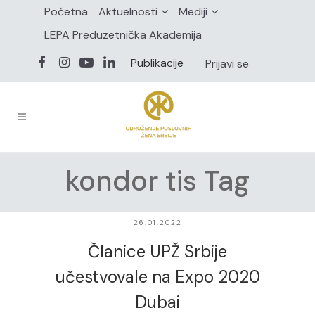
Početna
Aktuelnosti
Mediji
LEPA Preduzetnička Akademija
Publikacije
Prijavi se
kondor tis Tag
26.01.2022
Članice UPŽ Srbije
učestvovale na Expo 2020
Dubai