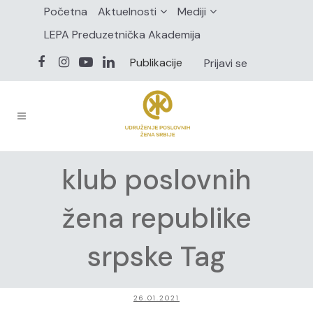
Početna
Aktuelnosti
Mediji
LEPA Preduzetnička Akademija
Publikacije
Prijavi se
klub poslovnih
žena republike
srpske Tag
26.01.2021