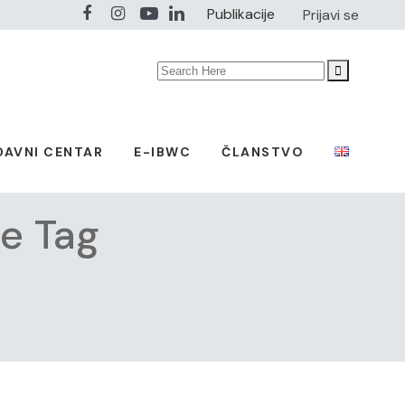
Publikacije
Prijavi se
Search
for:
DAVNI CENTAR
E-IBWC
ČLANSTVO
e Tag