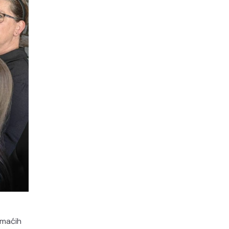
omaćih