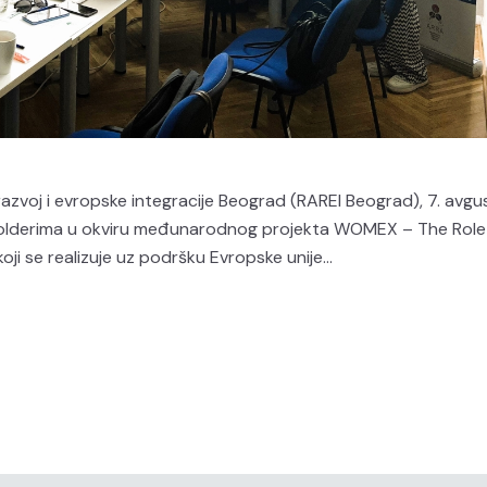
azvoj i evropske integracije Beograd (RAREI Beograd), 7. avgu
kholderima u okviru međunarodnog projekta WOMEX – The Role
i se realizuje uz podršku Evropske unije...