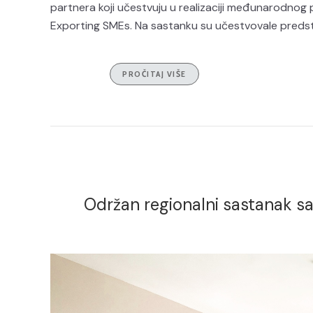
partnera koji učestvuju u realizaciji međunarodno
Exporting SMEs. Na sastanku su učestvovale predstav
PROČITAJ VIŠE
Održan regionalni sastanak s