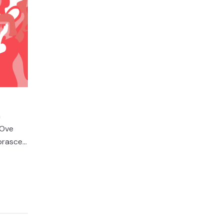
a
 Ove
rasce...