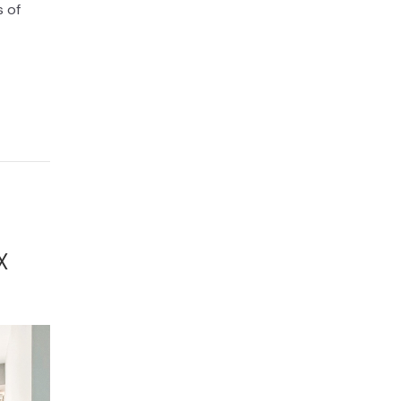
s of
X