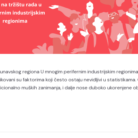
dunavskog regiona U mnogim perifernim industrijskim regionim
ikovani su faktorima koji često ostaju nevidljivi u statistikama.
tradicionalno muških zanimanja, i dalje nose duboko ukorenjene ob