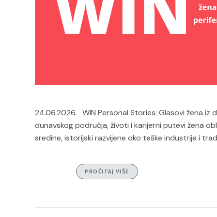
24.06.2026. WIN Personal Stories: Glasovi žena iz 
dunavskog područja, životi i karijerni putevi žena obl
sredine, istorijski razvijene oko teške industrije i 
PROČITAJ VIŠE