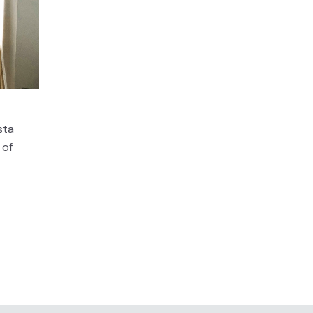
sta
 of