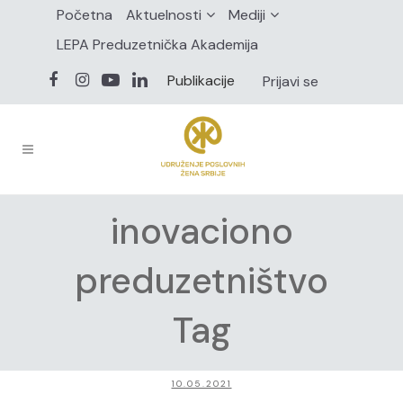
Početna
Aktuelnosti
Mediji
LEPA Preduzetnička Akademija
Publikacije
Prijavi se
inovaciono
preduzetništvo
Tag
10.05.2021