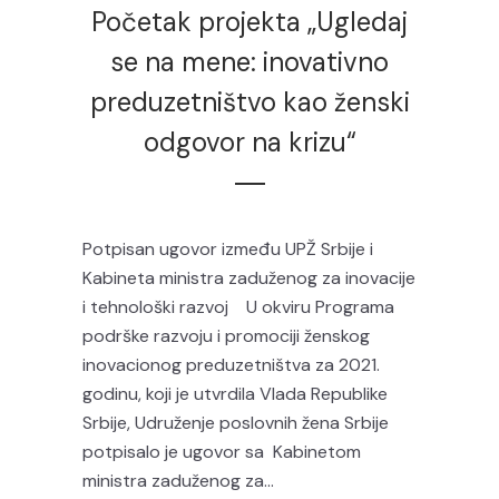
Početak projekta „Ugledaj
se na mene: inovativno
preduzetništvo kao ženski
odgovor na krizu“
Potpisan ugovor između UPŽ Srbije i
Kabineta ministra zaduženog za inovacije
i tehnološki razvoj U okviru Programa
podrške razvoju i promociji ženskog
inovacionog preduzetništva za 2021.
godinu, koji je utvrdila Vlada Republike
Srbije, Udruženje poslovnih žena Srbije
potpisalo je ugovor sa Kabinetom
ministra zaduženog za...