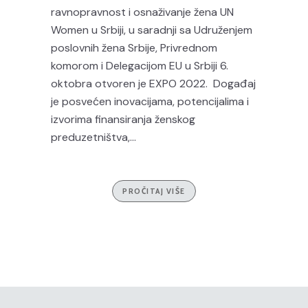
ravnopravnost i osnaživanje žena UN
Women u Srbiji, u saradnji sa Udruženjem
poslovnih žena Srbije, Privrednom
komorom i Delegacijom EU u Srbiji 6.
oktobra otvoren je EXPO 2022. Događaj
je posvećen inovacijama, potencijalima i
izvorima finansiranja ženskog
preduzetništva,...
PROČITAJ VIŠE