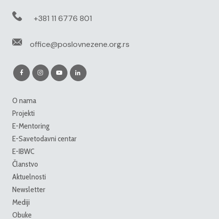
+381 11 6776 801
office@poslovnezene.org.rs
O nama
Projekti
E-Mentoring
E-Savetodavni centar
E-IBWC
Članstvo
Aktuelnosti
Newsletter
Mediji
Obuke