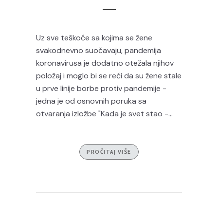
Uz sve teškoće sa kojima se žene
svakodnevno suočavaju, pandemija
koronavirusa je dodatno otežala njihov
položaj i moglo bi se reći da su žene stale
u prve linije borbe protiv pandemije -
jedna je od osnovnih poruka sa
otvaranja izložbe "Kada je svet stao -...
PROČITAJ VIŠE