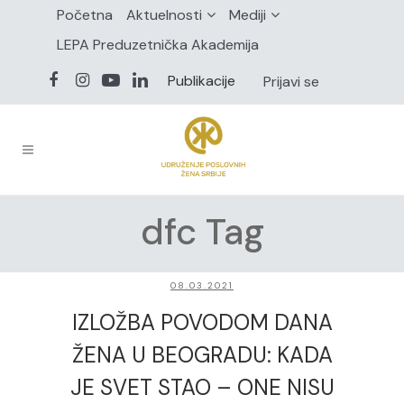
Početna
Aktuelnosti
Mediji
LEPA Preduzetnička Akademija
Publikacije
Prijavi se
dfc Tag
08.03.2021
IZLOŽBA POVODOM DANA
ŽENA U BEOGRADU: KADA
JE SVET STAO – ONE NISU