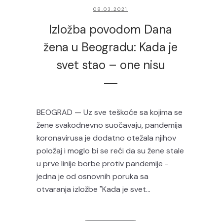
08.03.2021
Izložba povodom Dana
žena u Beogradu: Kada je
svet stao – one nisu
BEOGRAD — Uz sve teškoće sa kojima se
žene svakodnevno suočavaju, pandemija
koronavirusa je dodatno otežala njihov
položaj i moglo bi se reći da su žene stale
u prve linije borbe protiv pandemije -
jedna je od osnovnih poruka sa
otvaranja izložbe "Kada je svet...