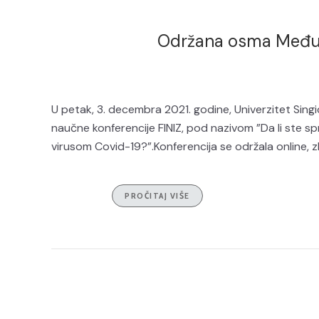
Održana osma Međun
U petak, 3. decembra 2021. godine, Univerzitet Si
naučne konferencije FINIZ, pod nazivom ”Da li ste
virusom Covid-19?”.Konferencija se održala online, 
PROČITAJ VIŠE