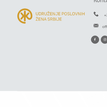
Kont
+
of