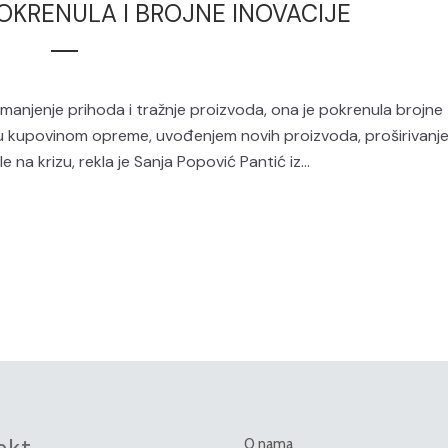
POKRENULA I BROJNE INOVACIJE
manjenje prihoda i tražnje proizvoda, ona je pokrenula brojne
su kupovinom opreme, uvođenjem novih proizvoda, proširivanj
 na krizu, rekla je Sanja Popović Pantić iz...
O nama