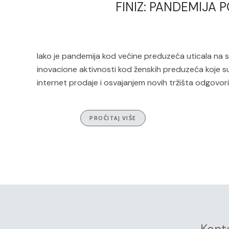
FINIZ: PANDEMIJA 
Iako je pandemija kod većine preduzeća uticala na s
inovacione aktivnosti kod ženskih preduzeća koje 
internet prodaje i osvajanjem novih tržišta odgovorile
PROČITAJ VIŠE