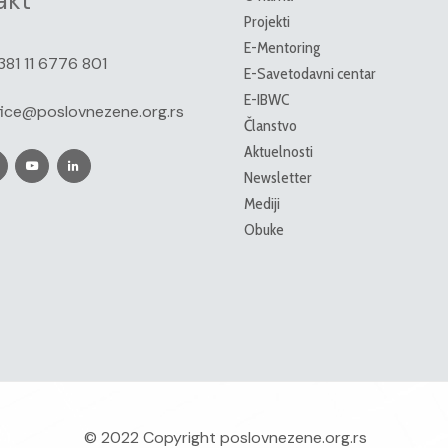
akt
Projekti
E-Mentoring
381 11 6776 801
E-Savetodavni centar
E-IBWC
fice@poslovnezene.org.rs
Članstvo
Aktuelnosti
Newsletter
Mediji
Obuke
© 2022 Copyright
poslovnezene.org.rs