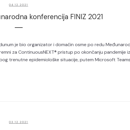
04.12.2021
arodna konferencija FINIZ 2021
ngidunum je bio organizator i domaćin osme po redu Međunaro
 spremni za ContinuousNEXT® pristup po okončanju pandemije 
zbog trenutne epidemiološke situacije, putem Microsoft Teams.
03.12.2021