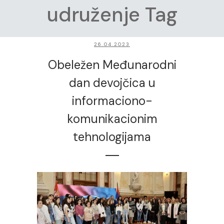
udruženje Tag
26.04.2023
Obeležen Međunarodni
dan devojčica u
informaciono-
komunikacionim
tehnologijama