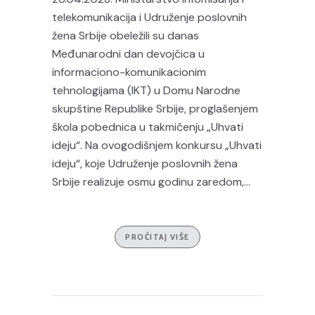
telekomunikacija i Udruženje poslovnih
žena Srbije obeležili su danas
Međunarodni dan devojčica u
informaciono-komunikacionim
tehnologijama (IKT) u Domu Narodne
skupštine Republike Srbije, proglašenjem
škola pobednica u takmičenju „Uhvati
ideju“. Na ovogodišnjem konkursu „Uhvati
ideju“, koje Udruženje poslovnih žena
Srbije realizuje osmu godinu zaredom,...
PROČITAJ VIŠE