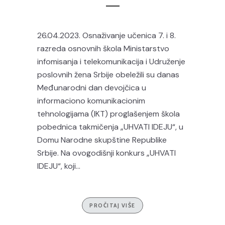
26.04.2023. Osnaživanje učenica 7. i 8.
razreda osnovnih škola Ministarstvo
infomisanja i telekomunikacija i Udruženje
poslovnih žena Srbije obeležili su danas
Međunarodni dan devojčica u
informaciono komunikacionim
tehnologijama (IKT) proglašenjem škola
pobednica takmičenja „UHVATI IDEJU“, u
Domu Narodne skupštine Republike
Srbije. Na ovogodišnji konkurs „UHVATI
IDEJU“, koji...
PROČITAJ VIŠE