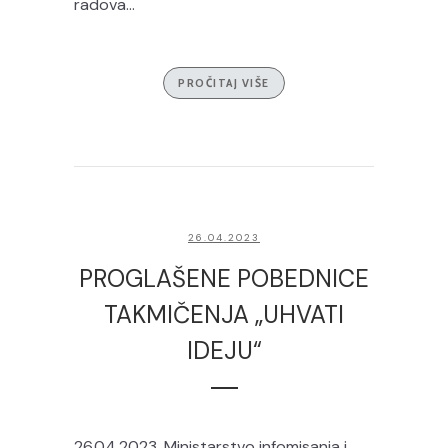
radova...
PROČITAJ VIŠE
26.04.2023
PROGLAŠENE POBEDNICE
TAKMIČENJA „UHVATI
IDEJU“
26.04.2023. Ministarstvo infomisanja i