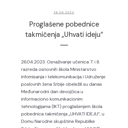
26.04.2023
Proglašene pobednice
takmičenja „Uhvati ideju“
26.04.2023. Osnaživanje učenica 7. i 8.
razreda osnovnih škola Ministarstvo
infomisanja i telekomunikacija i Udruženje
poslovnih žena Srbije obeležili su danas
Međunarodni dan devojčica u
informaciono komunikacionim
tehnologijama (IKT) proglašenjem škola
pobednica takmičenja „UHVATI IDEJU“, u
Domu Narodne skupštine Republike