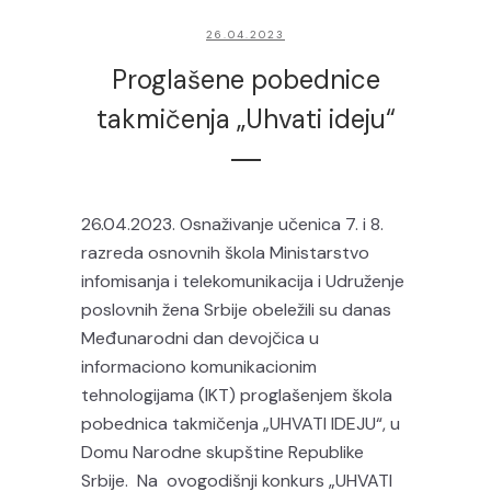
26.04.2023
Proglašene pobednice
takmičenja „Uhvati ideju“
26.04.2023. Osnaživanje učenica 7. i 8.
razreda osnovnih škola Ministarstvo
infomisanja i telekomunikacija i Udruženje
poslovnih žena Srbije obeležili su danas
Međunarodni dan devojčica u
informaciono komunikacionim
tehnologijama (IKT) proglašenjem škola
pobednica takmičenja „UHVATI IDEJU“, u
Domu Narodne skupštine Republike
Srbije. Na ovogodišnji konkurs „UHVATI