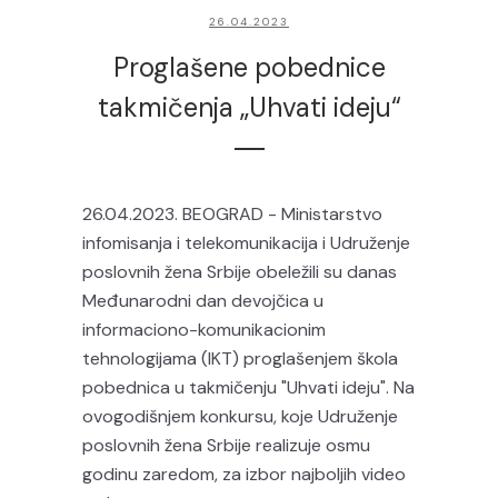
26.04.2023
Proglašene pobednice
takmičenja „Uhvati ideju“
26.04.2023. BEOGRAD - Ministarstvo
infomisanja i telekomunikacija i Udruženje
poslovnih žena Srbije obeležili su danas
Međunarodni dan devojčica u
informaciono-komunikacionim
tehnologijama (IKT) proglašenjem škola
pobednica u takmičenju "Uhvati ideju". Na
ovogodišnjem konkursu, koje Udruženje
poslovnih žena Srbije realizuje osmu
godinu zaredom, za izbor najboljih video