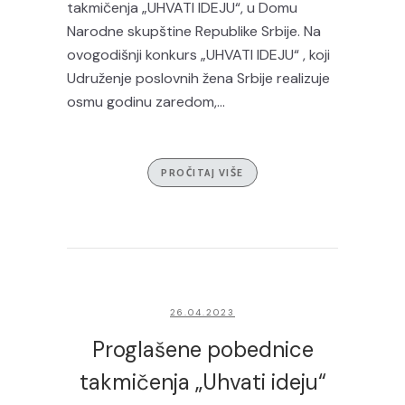
takmičenja „UHVATI IDEJU“, u Domu
Narodne skupštine Republike Srbije. Na
ovogodišnji konkurs „UHVATI IDEJU“ , koji
Udruženje poslovnih žena Srbije realizuje
osmu godinu zaredom,...
PROČITAJ VIŠE
26.04.2023
Proglašene pobednice
takmičenja „Uhvati ideju“