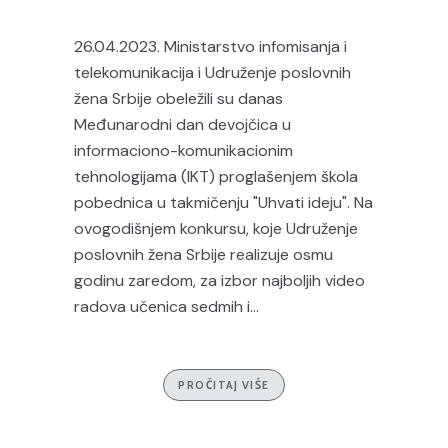
26.04.2023. Ministarstvo infomisanja i
telekomunikacija i Udruženje poslovnih
žena Srbije obeležili su danas
Međunarodni dan devojčica u
informaciono-komunikacionim
tehnologijama (IKT) proglašenjem škola
pobednica u takmičenju "Uhvati ideju". Na
ovogodišnjem konkursu, koje Udruženje
poslovnih žena Srbije realizuje osmu
godinu zaredom, za izbor najboljih video
radova učenica sedmih i...
PROČITAJ VIŠE