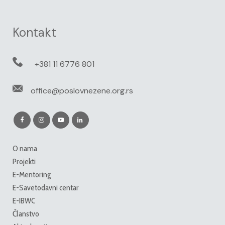
Kontakt
+381 11 6776 801
office@poslovnezene.org.rs
O nama
Projekti
E-Mentoring
E-Savetodavni centar
E-IBWC
Članstvo