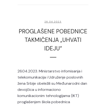
26.04.2023
PROGLAŠENE POBEDNICE
TAKMIČENJA „UHVATI
IDEJU“
26.04.2023. Ministarstvo infomisanja i
telekomunikacija i Udruženje poslovnih
žena Srbije obeležili su Međunarodni dan
devojčica u informaciono
komunikacionim tehnologijama (IKT)
proglašenjem škola pobednica