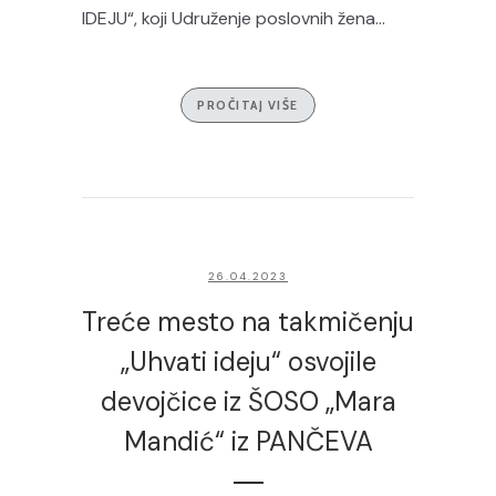
IDEJU“, koji Udruženje poslovnih žena...
PROČITAJ VIŠE
26.04.2023
Treće mesto na takmičenju
„Uhvati ideju“ osvojile
devojčice iz ŠOSO „Mara
Mandić“ iz PANČEVA