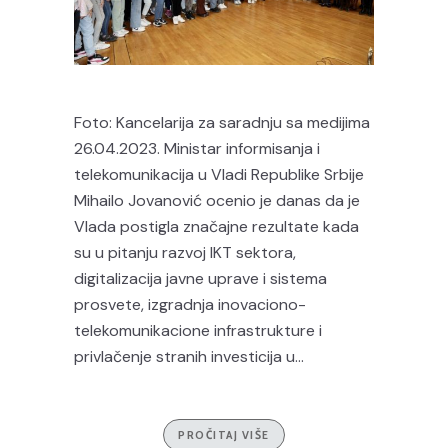
Foto: Kancelarija za saradnju sa medijima
26.04.2023. Ministar informisanja i
telekomunikacija u Vladi Republike Srbije
Mihailo Jovanović ocenio je danas da je
Vlada postigla značajne rezultate kada
su u pitanju razvoj IKT sektora,
digitalizacija javne uprave i sistema
prosvete, izgradnja inovaciono-
telekomunikacione infrastrukture i
privlačenje stranih investicija u...
PROČITAJ VIŠE