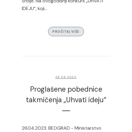
Srbije. Na ovogodišnji konkurs „UHVATI
IDEJU“, koji...
PROČITAJ VIŠE
26.04.2023
Proglašene pobednice
takmičenja „Uhvati ideju“
26.04.2023. BEOGRAD - Ministarstvo