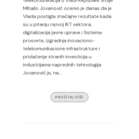
telekomunikacija u Vladi Republike Srbije
Mihailo Jovanović ocenio je danas da je
Vlada postigla značajne rezultate kada
su u pitanju razvoj IKT sektora,
digitalizacija javne uprave i Sistema
prosvete, izgradnja inovaciono-
telekomunikacione infrastrukture i
privlačenje stranih investicija u
industrijama naprednih tehnologija.
Jovanović je, na...
PROČITAJ VIŠE