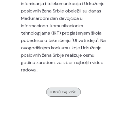
infomisanja i telekomunikacija i Udruženje
poslovnih žena Srbije obeležili su danas
Međunarodni dan devojčica u
informaciono-komunikacionim
tehnologijama (IKT) proglašenjem škola
pobednica u takmičenju "Uhvati ideju". Na
ovogodišnjem konkursu, koje Udruženje
poslovnih žena Srbije realizuje osmu
godinu zaredom, za izbor najboljih video
radova...
PROČITAJ VIŠE