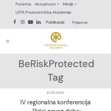
Početna
Aktuelnosti
Mediji
LEPA Preduzetnička Akademija
Publikacije
Prijavi se
BeRiskProtected
Tag
27.05.2023
IV regionalna konferencija