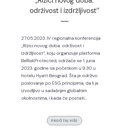
,,Rizici novog doba:
održivost i izdržljivost’’
27.05.2023. IV regionalna konferencija
,,Rizici novog doba: održivost i
izdržljivost’’, koju organizuje platforma
BeRiskProtected, održaće se 1. juna
2023. godine sa početkom u 9.30 u
hotelu Hyatt Beograd. Šta je održivo
poslovanje po ESG principima, da li je
izvodljivo u sadašnjim globalnim
okolnostima, i kada će postati...
PROČITAJ VIŠE