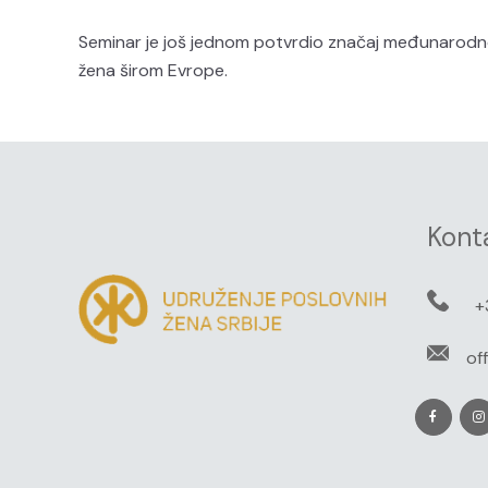
Seminar je još jednom potvrdio značaj međunarodnog 
žena širom Evrope.
Kont
+
of