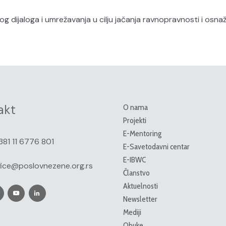
dijaloga i umrežavanja u cilju jačanja ravnopravnosti i osnaž
akt
O nama
Projekti
E-Mentoring
381 11 6776 801
E-Savetodavni centar
E-IBWC
fice@poslovnezene.org.rs
Članstvo
Aktuelnosti
Newsletter
Mediji
Obuke