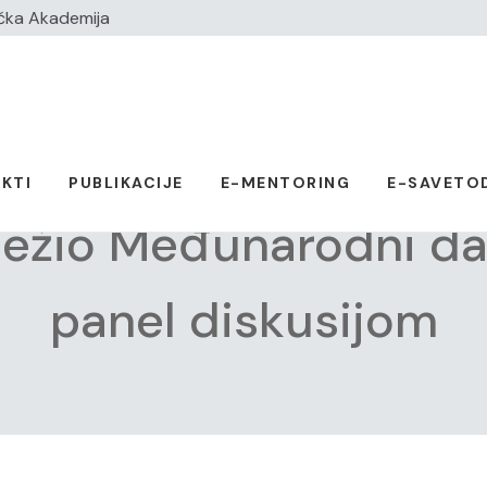
čka Akademija
KTI
PUBLIKACIJE
E-MENTORING
E-SAVETO
ležio Međunarodni d
panel diskusijom