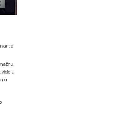
 marta
 snažnu
uvide u
na u
o