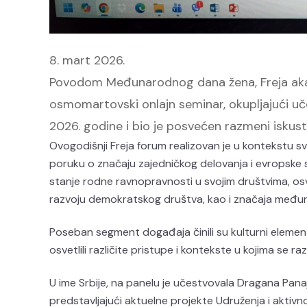
8. mart 2026.
Povodom Međunarodnog dana žena, Freja akade
osmomartovski onlajn seminar, okupljajući uč
2026. godine i bio je posvećen razmeni iskust
Ovogodišnji Freja forum realizovan je u kontekstu sve
poruku o značaju zajedničkog delovanja i evropske sa
stanje rodne ravnopravnosti u svojim društvima, os
razvoju demokratskog društva, kao i značaja među
Poseban segment događaja činili su kulturni element
osvetlili različite pristupe i kontekste u kojima se r
U ime Srbije, na panelu je učestvovala Dragana Panaj
predstavljajući aktuelne projekte Udruženja i aktivnos