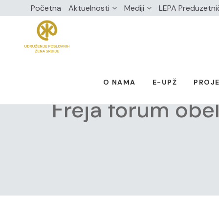
Početna
Aktuelnosti
Mediji
LEPA Preduzetni
O NAMA
E-UPŽ
PROJE
Freja forum obe