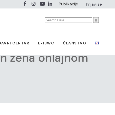
Publikacije
Prijavi se
Search
for:
DAVNI CENTAR
E-IBWC
ČLANSTVO
an žena onlajnom