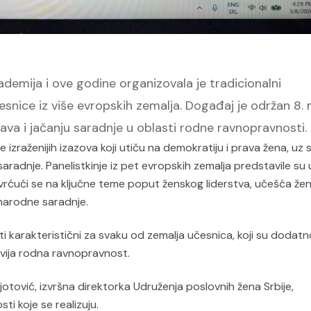
mija i ove godine organizovala je tradicionalni
esnice iz više evropskih zemalja. Događaj je održan 8.
ava i jačanju saradnje u oblasti rodne ravnopravnosti.
 izraženijih izazova koji utiču na demokratiju i prava žena, uz
radnje. Panelistkinje iz pet evropskih zemalja predstavile su 
vrćući se na ključne teme poput ženskog liderstva, učešća že
narodne saradnje.
i karakteristični za svaku od zemalja učesnica, koji su dodatn
azvija rodna ravnopravnost.
otović, izvršna direktorka Udruženja poslovnih žena Srbije,
ti koje se realizuju.