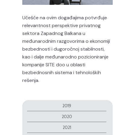
Učešće na ovim događajima potvrđuje
relevantnost perspektive privatnog
sektora Zapadnog Balkana u
međunarodnim razgovorima o ekonomiji
bezbednosti i dugoročnoj stabilnosti,
kao i dalje međunarodno pozicioniranje
kompanije SITE doo u oblasti
bezbednosnih sistema i tehnoloških
rešenja.
2019
2020
2021