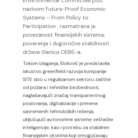
Environmental Committee pod
nazivom Future-Proof Economic
Systems – From Policy to
Participation , razmatrana je
povezanost finansijskih sistema,
poverenja i dugoročne stabilnosti
država članica OEBS-a.
Tokom izlaganja, Đoković je predstavila
iskustvo greenfield razvoja kompanije
SITE doo u regulisanom sektoru zaštite
od požara i tehničke bezbednosti,
naglašavajući značaj transparentnog
poslovanja, digitalizacije i primene
savremenih tehnoloških rešenja,
uključujući autonomne sisteme veštačke
inteligencije, kao i potrebu za stabilnim
finansijskim okvirima koji omogućavaju