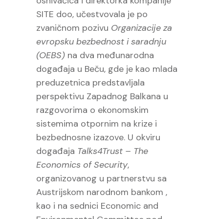
osnivačica i direktorka kompanije
SITE doo, učestvovala je po
zvaničnom pozivu
Organizacije za
evropsku bezbednost i saradnju
(OEBS)
na dva međunarodna
događaja u Beču, gde je kao mlada
preduzetnica predstavljala
perspektivu Zapadnog Balkana u
razgovorima o ekonomskim
sistemima otpornim na krize i
bezbednosne izazove. U okviru
događaja
Talks4Trust – The
Economics of Security
,
organizovanog u partnerstvu sa
Austrijskom narodnom bankom ,
kao i na sednici Economic and