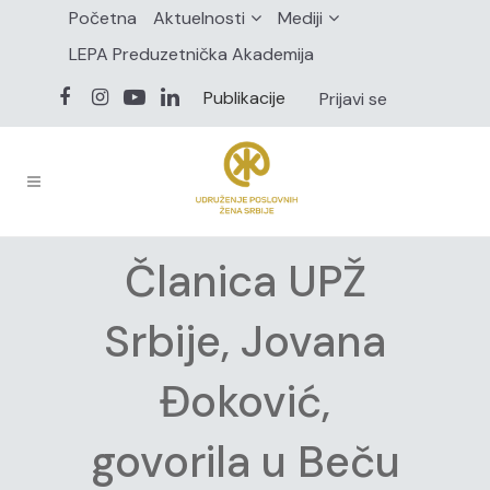
Početna
Aktuelnosti
Mediji
LEPA Preduzetnička Akademija
Publikacije
Prijavi se
Članica UPŽ
Srbije, Jovana
Đoković,
govorila u Beču