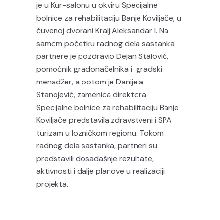
je u Kur-salonu u okviru Specijalne
bolnice za rehabilitaciju Banje Koviljače, u
čuvenoj dvorani Kralj Aleksandar I. Na
samom početku radnog dela sastanka
partnere je pozdravio Dejan Stalović,
pomoćnik gradonačelnika i gradski
menadžer, a potom je Danijela
Stanojević, zamenica direktora
Specijalne bolnice za rehabilitaciju Banje
Koviljače predstavila zdravstveni i SPA
turizam u lozničkom regionu. Tokom
radnog dela sastanka, partneri su
predstavili dosadašnje rezultate,
aktivnosti i dalje planove u realizaciji
projekta.