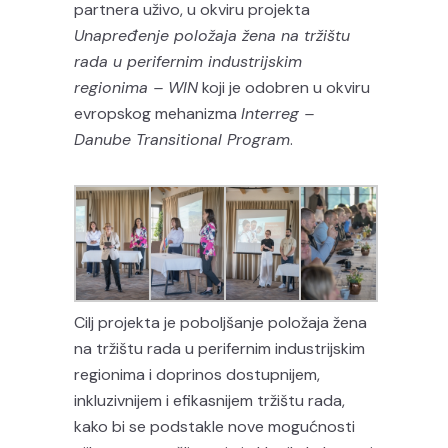
partnera uživo, u okviru projekta
Unapređenje položaja žena na tržištu
rada u perifernim industrijskim
regionima – WIN
koji je odobren u okviru
evropskog mehanizma
Interreg –
Danube Transitional Program
.
Cilj projekta je poboljšanje položaja žena
na tržištu rada u perifernim industrijskim
regionima i doprinos dostupnijem,
inkluzivnijem i efikasnijem tržištu rada,
kako bi se podstakle nove mogućnosti