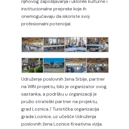
njihovog zapošljavanja i uklonile kulturne i
institucionalne prepreke koje ih
onemogućavaju da iskoriste svoj
profesionalni potencijal.
Udruženje poslovnih žena Srbije, partner
na WIN projektu, bilo je organizator ovog
sastanka, a podršku u organizaciji je
pružio strateški partner na projektu,
grad Loznica / Turistička organizacija
grada Loznice, uz učešće Udruženja
poslovnih žena Loznice Kreativna vizija.