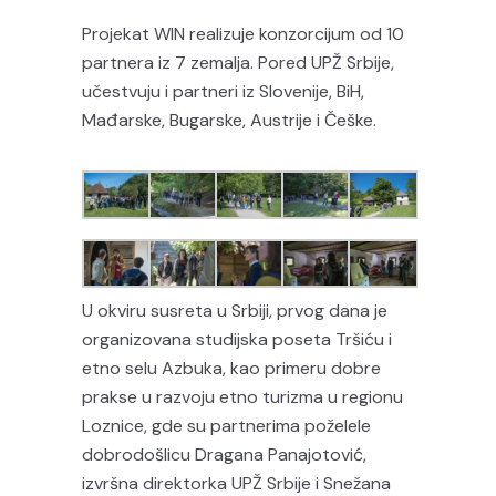
Projekat WIN realizuje konzorcijum od 10
partnera iz 7 zemalja. Pored UPŽ Srbije,
učestvuju i partneri iz Slovenije, BiH,
Mađarske, Bugarske, Austrije i Češke.
U okviru susreta u Srbiji, prvog dana je
organizovana studijska poseta Tršiću i
etno selu Azbuka, kao primeru dobre
prakse u razvoju etno turizma u regionu
Loznice, gde su partnerima poželele
dobrodošlicu Dragana Panajotović,
izvršna direktorka UPŽ Srbije i Snežana