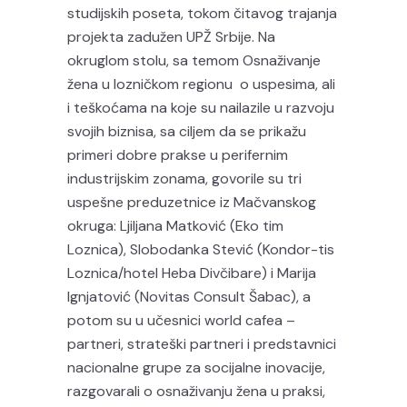
studijskih poseta, tokom čitavog trajanja
projekta zadužen UPŽ Srbije. Na
okruglom stolu, sa temom Osnaživanje
žena u lozničkom regionu o uspesima, ali
i teškoćama na koje su nailazile u razvoju
svojih biznisa, sa ciljem da se prikažu
primeri dobre prakse u perifernim
industrijskim zonama, govorile su tri
uspešne preduzetnice iz Mačvanskog
okruga: Ljiljana Matković (Eko tim
Loznica), Slobodanka Stević (Kondor-tis
Loznica/hotel Heba Divčibare) i Marija
Ignjatović (Novitas Consult Šabac), a
potom su u učesnici world cafea –
partneri, strateški partneri i predstavnici
nacionalne grupe za socijalne inovacije,
razgovarali o osnaživanju žena u praksi,