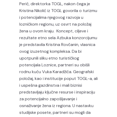
Perić, direktorka TOGL, nakon čega je
Kristina Nikolić iz TOGL govorila o turizmu
i potencijalima njegovog razvoja u
lozničkom regionu, uz osvrt na položaj
žena u ovom kraju. Koncept, ciljeve i
rezultate etno sela Azbuka konzorcijumu
je predstavila Kristina Rovčanin, vlasnica
ovog izuzetnog kompleksa. Da bi
upotpunili sliku etno turističkog
potencijala Loznice, partneri su obišli
rodnu kuću Vuka Karadžića. Geografski
položaj, kao i institucije poput TOGL-a, ali
i uspešna gazdinstva i mali biznisi
predstavljaju ključne resurse i inspiraciju
za potencijalno zapošljavanje i
osnaživanje žena iz regiona. U nastavku
studijske posete, partneri su mogli da