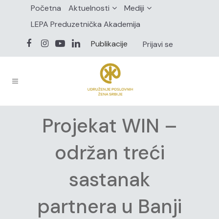
Početna
Aktuelnosti
Mediji
LEPA Preduzetnička Akademija
Publikacije
Prijavi se
Projekat WIN –
održan treći
sastanak
partnera u Banji