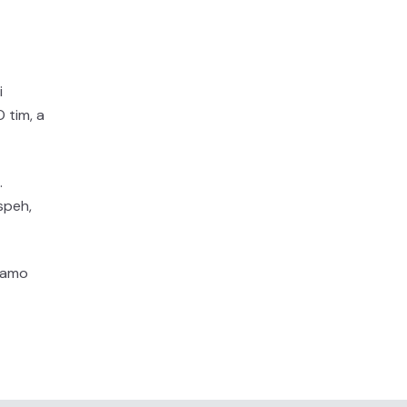
i
 tim, a
.
uspeh,
 samo