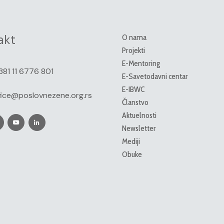
akt
O nama
Projekti
E-Mentoring
381 11 6776 801
E-Savetodavni centar
E-IBWC
fice@poslovnezene.org.rs
Članstvo
Aktuelnosti
Newsletter
Mediji
Obuke