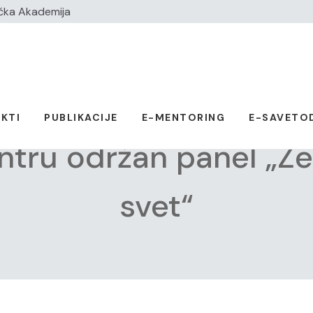
čka Akademija
KTI
PUBLIKACIJE
E-MENTORING
E-SAVETO
ntru održan panel „Ž
svet“