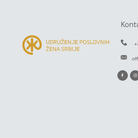
Kont
+
of