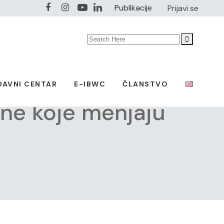
Publikacije
Prijavi se
Search
for:
DAVNI CENTAR
E-IBWC
ČLANSTVO
ene koje menjaju