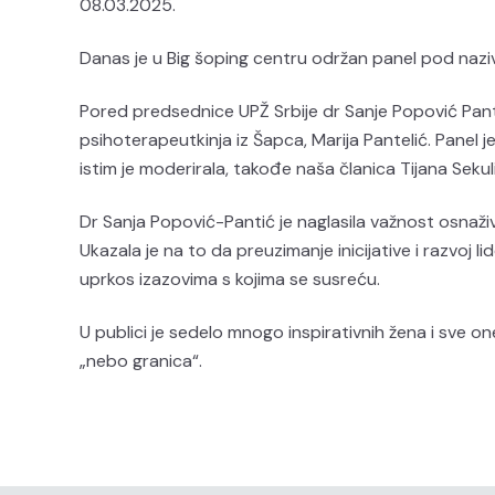
08.03.2025.
Danas je u Big šoping centru održan panel pod nazi
Pored predsednice UPŽ Srbije dr Sanje Popović Panti
psihoterapeutkinja iz Šapca, Marija Pantelić. Panel 
istim je moderirala, takođe naša članica Tijana Sekul
Dr Sanja Popović-Pantić je naglasila važnost osnaži
Ukazala je na to da preuzimanje inicijative i razvoj 
uprkos izazovima s kojima se susreću.
U publici je sedelo mnogo inspirativnih žena i sve o
„nebo granica“.