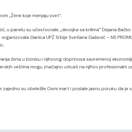
vom „Žene koje menjaju svet“.
ć, u panelu su učestvovale „devojka sa krilima“ Dejana Bačko 
je organizovala članica UPŽ Srbije Svetlana Gašević – NS PROMO
ic.
vanja žena u biznisu i njihovog doprinosa savremenoj ekonomiji
liderskih veština mogu značajno uticati na njihov profesionalni 
ne zajedno su obeležile Osmi mart i poslale jasnu poruku da je