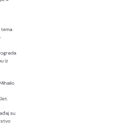
a tema
o
Beograda
u iz
Mihailo
let.
gađaj su
rstvo