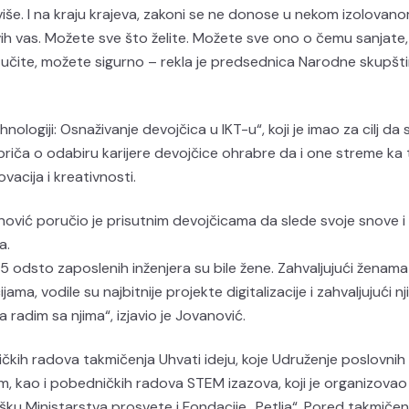
iše. I na kraju krajeva, zakoni se ne donose u nekom izolovan
vih vas. Možete sve što želite. Možete sve ono o čemu sanjate,
, učite, možete sigurno – rekla je predsednica Narodne skupšt
logiji: Osnaživanje devojčica u IKT-u“, koji je imao za cilj da 
priča o odabiru karijere devojčice ohrabre da i one streme ka
vacija i kreativnosti.
anović poručio je prisutnim devojčicama da slede svoje snove i
a.
65 odsto zaposlenih inženjera su bile žene. Zahvaljujući ženam
ama, vodile su najbitnije projekte digitalizacije i zahvaljujući n
da radim sa njima“, izjavio je Jovanović.
ičkih radova takmičenja Uhvati ideju, koje Udruženje poslovnih
m, kao i pobedničkih radova STEM izazova, koji je organizovao
ku Ministarstva prosvete i Fondacije „Petlja“. Pored takmičenj