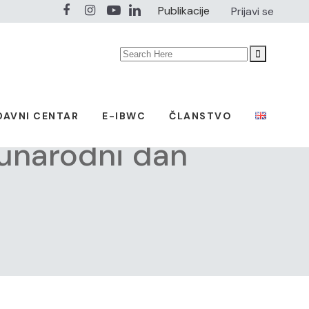
Publikacije
Prijavi se
Search
for:
DAVNI CENTAR
E-IBWC
ČLANSTVO
narodni dan