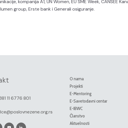
unikacije, kompanija A1, UN Women, EU SME Week, CANSEE Ka
lumen group, Erste bank i Generali osiguranje.
akt
O nama
Projekti
E-Mentoring
381 11 6776 801
E-Savetodavni centar
E-IBWC
fice@poslovnezene.org.rs
Članstvo
Aktuelnosti