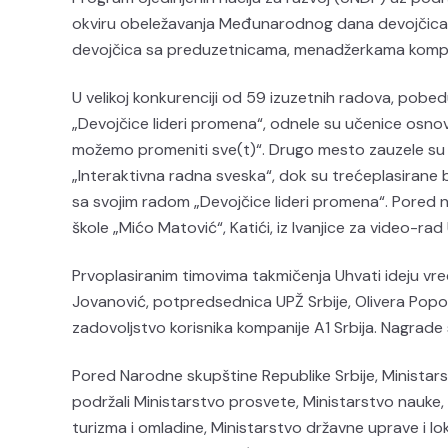
okviru obeležavanja Međunarodnog dana devojčica u
devojčica sa preduzetnicama, menadžerkama kompani
U velikoj konkurenciji od 59 izuzetnih radova, pobe
„Devojčice lideri promena“, odnele su učenice osno
možemo promeniti sve(t)“. Drugo mesto zauzele su
„Interaktivna radna sveska“, dok su trećeplasirane 
sa svojim radom „Devojčice lideri promena“. Pored na
škole „Mićo Matović“, Katići, iz Ivanjice za video-rad 
Prvoplasiranim timovima takmičenja Uhvati ideju vred
Jovanović, potpredsednica UPŽ Srbije, Olivera Popov
zadovoljstvo korisnika kompanije A1 Srbija. Nagrade s
Pored Narodne skupštine Republike Srbije, Ministars
podržali Ministarstvo prosvete, Ministarstvo nauke, 
turizma i omladine, Ministarstvo državne uprave i lo