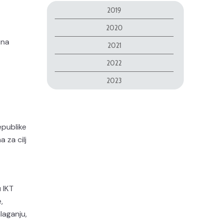
2019
2020
Ana
2021
2022
2023
epublike
 za cilj
 IKT
,
laganju,