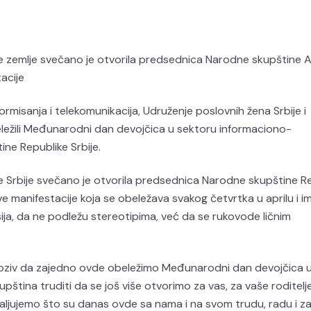
le zemlje svečano je otvorila predsednica Narodne skupštine 
acije
ormisanja i telekomunikacija, Udruženje poslovnih žena Srbije i
eležili Međunarodni dan devojčica u sektoru informaciono-
ne Republike Srbije.
e Srbije svečano je otvorila predsednica Narodne skupštine R
e manifestacije koja se obeležava svakog četvrtka u aprilu i ima
ija, da ne podležu stereotipima, već da se rukovode ličnim
 poziv da zajedno ovde obeležimo Međunarodni dan devojčica u
ština truditi da se još više otvorimo za vas, za vaše roditelje
aljujemo što su danas ovde sa nama i na svom trudu, radu i za