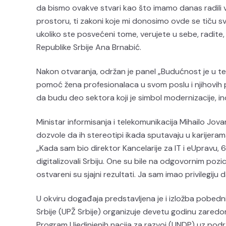
da bismo ovakve stvari kao što imamo danas radili v
prostoru, ti zakoni koje mi donosimo ovde se tiču s
ukoliko ste posvećeni tome, verujete u sebe, radite
Republike Srbije Ana Brnabić.
Nakon otvaranja, održan je panel „Budućnost je u tehno
pomoć žena profesionalaca u svom poslu i njihovih 
da budu deo sektora koji je simbol modernizacije, ino
Ministar informisanja i telekomunikacija Mihailo Jov
dozvole da ih stereotipi ikada sputavaju u karijeram
„Kada sam bio direktor Kancelarije za IT i eUpravu, 
digitalizovali Srbiju. One su bile na odgovornim pozicij
ostvareni su sjajni rezultati. Ja sam imao privilegiju 
U okviru događaja predstavljena je i izložba pobedn
Srbije (UPŽ Srbije) organizuje devetu godinu zaredo
Program Ujedinjenih nacija za razvoj (UNDP) uz podrš