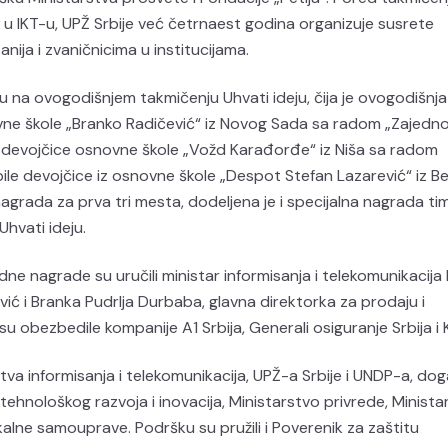
 IKT-u, UPŽ Srbije već četrnaest godina organizuje susrete
ja i zvaničnicima u institucijama.
du na ovogodišnjem takmičenju Uhvati ideju, čija je ovogodišnj
vne škole „Branko Radičević“ iz Novog Sada sa radom „Zajedn
 devojčice osnovne škole „Vožd Karađorđe“ iz Niša sa radom
bile devojčice iz osnovne škole „Despot Stefan Lazarević“ iz 
grada za prva tri mesta, dodeljena je i specijalna nagrada tim
Uhvati ideju.
ne nagrade su uručili ministar informisanja i telekomunikacija 
ić i Branka Pudrlja Durbaba, glavna direktorka za prodaju i
u obezbedile kompanije A1 Srbija, Generali osiguranje Srbija i K
tva informisanja i telekomunikacija, UPŽ-a Srbije i UNDP-a, do
tehnološkog razvoja i inovacija, Ministarstvo privrede, Minista
kalne samouprave. Podršku su pružili i Poverenik za zaštitu