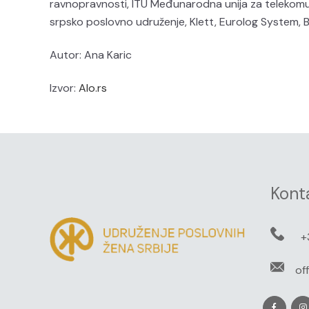
ravnopravnosti, ITU Međunarodna unija za telekom
srpsko poslovno udruženje, Klett, Eurolog System, B
Autor: Ana Karic
Izvor:
Alo.rs
Kont
+
of