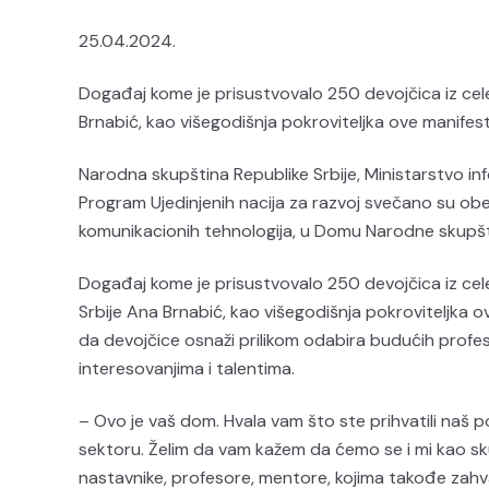
25.04.2024.
Događaj kome je prisustvovalo 250 devojčica iz ce
Brnabić, kao višegodišnja pokroviteljka ove manifest
Narodna skupština Republike Srbije, Ministarstvo inf
Program Ujedinjenih nacija za razvoj svečano su ob
komunikacionih tehnologija, u Domu Narodne skupšti
Događaj kome je prisustvovalo 250 devojčica iz cel
Srbije Ana Brnabić, kao višegodišnja pokroviteljka ov
da devojčice osnaži prilikom odabira budućih profes
interesovanjima i talentima.
– Ovo je vaš dom. Hvala vam što ste prihvatili naš
sektoru. Želim da vam kažem da ćemo se i mi kao skup
nastavnike, profesore, mentore, kojima takođe zahv