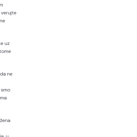
om
 verujte
ine
se uz
 tome
 da ne
a smo
jima
 žena
a, u