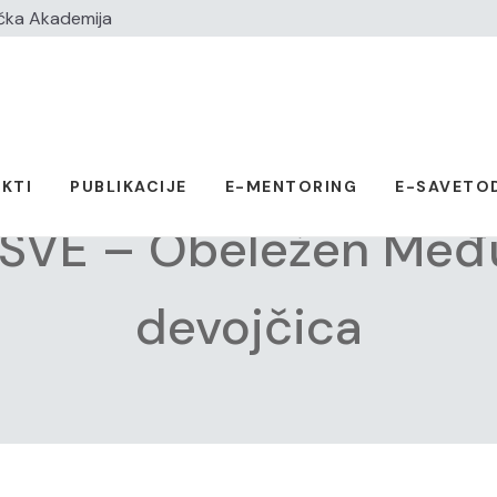
čka Akademija
KTI
PUBLIKACIJE
E-MENTORING
E-SAVETO
SVE – Obeležen Među
devojčica