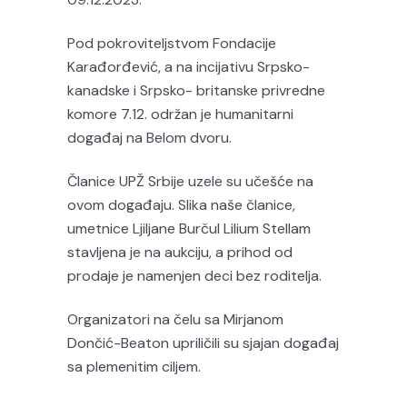
Pod pokroviteljstvom Fondacije
Karađorđević, a na incijativu Srpsko-
kanadske i Srpsko- britanske privredne
komore 7.12. održan je humanitarni
događaj na Belom dvoru.
Članice UPŽ Srbije uzele su učešće na
ovom događaju. Slika naše članice,
umetnice Ljiljane Burčul Lilium Stellam
stavljena je na aukciju, a prihod od
prodaje je namenjen deci bez roditelja.
Organizatori na čelu sa Mirjanom
Dončić-Beaton upriličili su sjajan događaj
sa plemenitim ciljem.