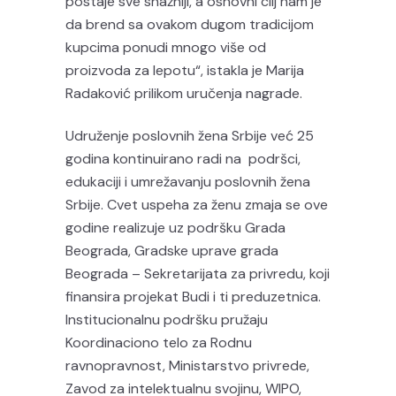
postaje sve snažniji, a osnovni cilj nam je
da brend sa ovakom dugom tradicijom
kupcima ponudi mnogo više od
proizvoda za lepotu“, istakla je Marija
Radaković prilikom uručenja nagrade.
Udruženje poslovnih žena Srbije već 25
godina kontinuirano radi na podršci,
edukaciji i umrežavanju poslovnih žena
Srbije. Cvet uspeha za ženu zmaja se ove
godine realizuje uz podršku Grada
Beograda, Gradske uprave grada
Beograda – Sekretarijata za privredu, koji
finansira projekat Budi i ti preduzetnica.
Institucionalnu podršku pružaju
Koordinaciono telo za Rodnu
ravnopravnost, Ministarstvo privrede,
Zavod za intelektualnu svojinu, WIPO,