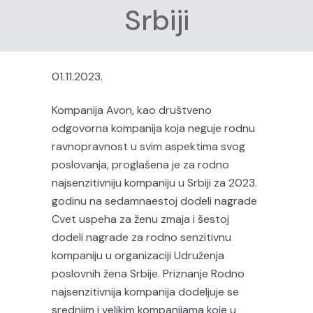
Srbiji
01.11.2023.
Kompanija Avon, kao društveno
odgovorna kompanija koja neguje rodnu
ravnopravnost u svim aspektima svog
poslovanja, proglašena je za rodno
najsenzitivniju kompaniju u Srbiji za 2023.
godinu na sedamnaestoj dodeli nagrade
Cvet uspeha za ženu zmaja i šestoj
dodeli nagrade za rodno senzitivnu
kompaniju u organizaciji Udruženja
poslovnih žena Srbije. Priznanje Rodno
najsenzitivnija kompanija dodeljuje se
srednjim i velikim kompanijama koje u