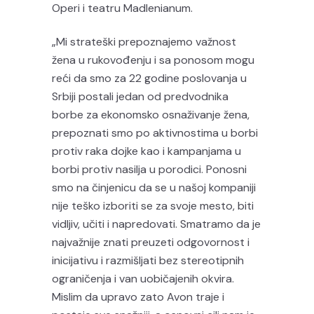
Operi i teatru Madlenianum.
„Mi strateški prepoznajemo važnost
žena u rukovođenju i sa ponosom mogu
reći da smo za 22 godine poslovanja u
Srbiji postali jedan od predvodnika
borbe za ekonomsko osnaživanje žena,
prepoznati smo po aktivnostima u borbi
protiv raka dojke kao i kampanjama u
borbi protiv nasilja u porodici. Ponosni
smo na činjenicu da se u našoj kompaniji
nije teško izboriti se za svoje mesto, biti
vidljiv, učiti i napredovati. Smatramo da je
najvažnije znati preuzeti odgovornost i
inicijativu i razmišljati bez stereotipnih
ograničenja i van uobičajenih okvira.
Mislim da upravo zato Avon traje i