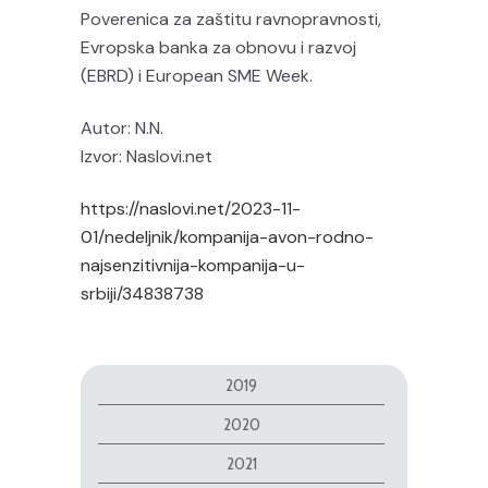
Poverenica za zaštitu ravnopravnosti,
Evropska banka za obnovu i razvoj
(EBRD) i European SME Week.
Autor: N.N.
Izvor: Naslovi.net
https://naslovi.net/2023-11-
01/nedeljnik/kompanija-avon-rodno-
najsenzitivnija-kompanija-u-
srbiji/34838738
2019
2020
2021