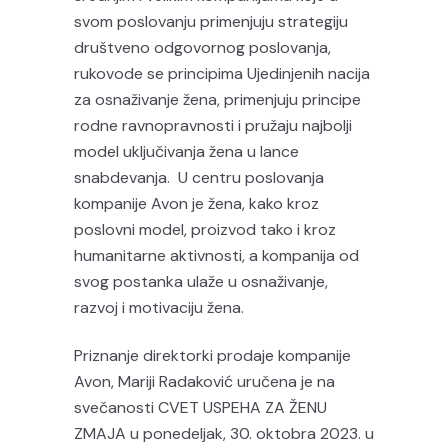
svom poslovanju primenjuju strategiju
društveno odgovornog poslovanja,
rukovode se principima Ujedinjenih nacija
za osnaživanje žena, primenjuju principe
rodne ravnopravnosti i pružaju najbolji
model uključivanja žena u lance
snabdevanja. U centru poslovanja
kompanije Avon je žena, kako kroz
poslovni model, proizvod tako i kroz
humanitarne aktivnosti, a kompanija od
svog postanka ulaže u osnaživanje,
razvoj i motivaciju žena.
Priznanje direktorki prodaje kompanije
Avon, Mariji Radaković uručena je na
svečanosti CVET USPEHA ZA ŽENU
ZMAJA u ponedeljak, 30. oktobra 2023. u