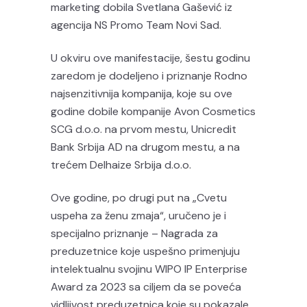
marketing dobila Svetlana Gašević iz
agencija NS Promo Team Novi Sad.
U okviru ove manifestacije, šestu godinu
zaredom je dodeljeno i priznanje Rodno
najsenzitivnija kompanija, koje su ove
godine dobile kompanije Avon Cosmetics
SCG d.o.o. na prvom mestu, Unicredit
Bank Srbija AD na drugom mestu, a na
trećem Delhaize Srbija d.o.o.
Ove godine, po drugi put na „Cvetu
uspeha za ženu zmaja“, uručeno je i
specijalno priznanje – Nagrada za
preduzetnice koje uspešno primenjuju
intelektualnu svojinu WIPO IP Enterprise
Award za 2023 sa ciljem da se poveća
vidljivost preduzetnica koje su pokazale