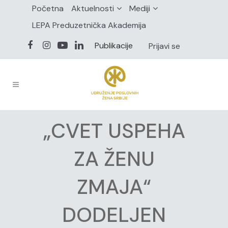
Početna
Aktuelnosti
Mediji
LEPA Preduzetnička Akademija
Publikacije
Prijavi se
„CVET USPEHA
ZA ŽENU
ZMAJA“
DODELJEN