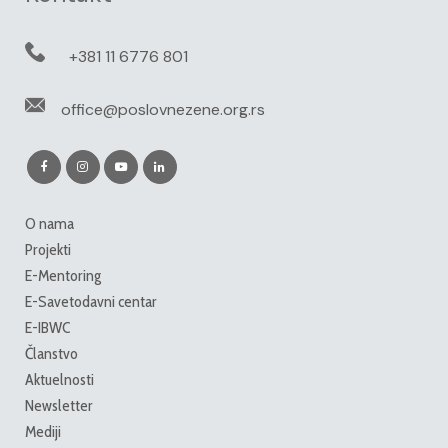
+381 11 6776 801
office@poslovnezene.org.rs
O nama
Projekti
E-Mentoring
E-Savetodavni centar
E-IBWC
Članstvo
Aktuelnosti
Newsletter
Mediji