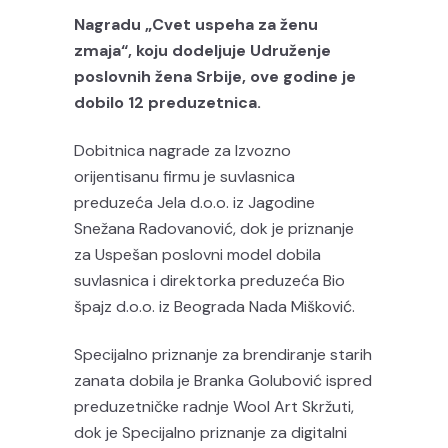
Nagradu „Cvet uspeha za ženu
zmaja“, koju dodeljuje Udruženje
poslovnih žena Srbije, ove godine je
dobilo 12 preduzetnica.
Dobitnica nagrade za Izvozno
orijentisanu firmu je suvlasnica
preduzeća Jela d.o.o. iz Jagodine
Snežana Radovanović, dok je priznanje
za Uspešan poslovni model dobila
suvlasnica i direktorka preduzeća Bio
špajz d.o.o. iz Beograda Nada Mišković.
Specijalno priznanje za brendiranje starih
zanata dobila je Branka Golubović ispred
preduzetničke radnje Wool Art Skržuti,
dok je Specijalno priznanje za digitalni