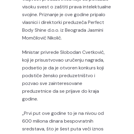
visoku svest o zaštiti prava intelektualne
svojine. Priznanje je ove godine pripalo
vlasnici i direktorki preduzeća Perfect
Body Shine d.o.o. iz Beograda Jasmini
Momčilović Nikolić.
Ministar privrede Slobodan Cvetković,
koji je prisustvovao uručenju nagrada,
podsetio je da je otvoren konkurs koji
podstiče žensko preduzetništvo i
pozvao sve zainteresovane
preduzetnice da se prijave do kraja
godine.
„Prvi put ove godine to je na nivou od
600 miliona dinara bespovratnih
sredstava, što je šest puta veći iznos