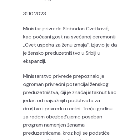
31.10.2023.
Ministar privrede Slobodan Cvetković,
kao počasni gost na svečanoj ceremoniji
„Cvet uspeha za ženu zmaja“, izjavio je da
je žensko preduzetništvo u Srbiji u
ekspanziji.
Ministarstvo privrede prepoznalo je
ogroman privredni potencijal ženskog
preduzetništva, čiji je značaj istaknut kao
jedan od najvažnijih poduhvata za
društvo i privredu u celini. Treću godinu
za redom obezbeđujemo poseban
program namenjen ženama
preduzetnicama, kroz koji se podstiče