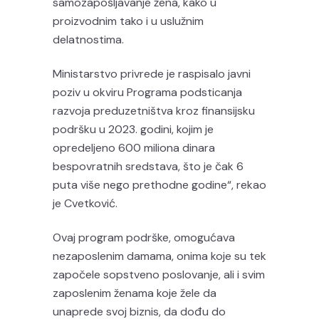
samozapošljavanje žena, kako u
proizvodnim tako i u uslužnim
delatnostima.
Ministarstvo privrede je raspisalo javni
poziv u okviru Programa podsticanja
razvoja preduzetništva kroz finansijsku
podršku u 2023. godini, kojim je
opredeljeno 600 miliona dinara
bespovratnih sredstava, što je čak 6
puta više nego prethodne godine“, rekao
je Cvetković.
Ovaj program podrške, omogućava
nezaposlenim damama, onima koje su tek
započele sopstveno poslovanje, ali i svim
zaposlenim ženama koje žele da
unaprede svoj biznis, da dođu do