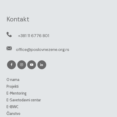
Kontakt
+381 11 6776 801
office@poslovnezene.org.rs
O nama
Projekti
E-Mentoring
E-Savetodavni centar
E-IBWC
Članstvo