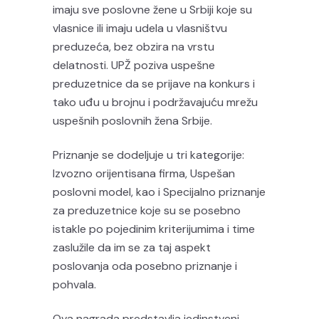
imaju sve poslovne žene u Srbiji koje su
vlasnice ili imaju udela u vlasništvu
preduzeća, bez obzira na vrstu
delatnosti. UPŽ poziva uspešne
preduzetnice da se prijave na konkurs i
tako uđu u brojnu i podržavajuću mrežu
uspešnih poslovnih žena Srbije.
Priznanje se dodeljuje u tri kategorije:
Izvozno orijentisana firma, Uspešan
poslovni model, kao i Specijalno priznanje
za preduzetnice koje su se posebno
istakle po pojedinim kriterijumima i time
zaslužile da im se za taj aspekt
poslovanja oda posebno priznanje i
pohvala.
Ova nagrada predstavlja jedinstveni