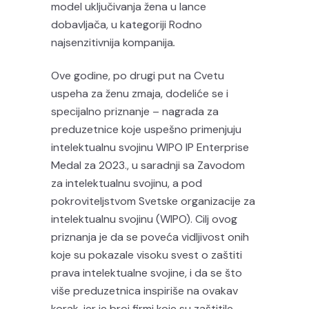
model uključivanja žena u lance
dobavljača, u kategoriji Rodno
najsenzitivnija kompanija
.
Ove godine, po drugi put na Cvetu
uspeha za ženu zmaja, dodeliće se i
specijalno priznanje – nagrada za
preduzetnice koje uspešno primenjuju
intelektualnu svojinu WIPO IP Enterprise
Medal za 2023., u saradnji sa Zavodom
za intelektualnu svojinu, a pod
pokroviteljstvom Svetske organizacije za
intelektualnu svojinu (WIPO). Cilj ovog
priznanja je da se poveća vidljivost onih
koje su pokazale visoku svest o zaštiti
prava intelektualne svojine, i da se što
više preduzetnica inspiriše na ovakav
korak, jer je broj firmi koje su zaštitile