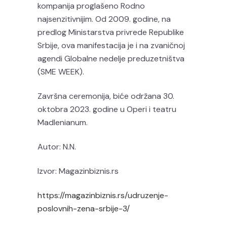
kompanija proglašeno Rodno
najsenzitivnijim. Od 2009. godine, na
predlog Ministarstva privrede Republike
Srbije, ova manifestacija je i na zvaničnoj
agendi Globalne nedelje preduzetništva
(SME WEEK).
Završna ceremonija, biće održana 30.
oktobra 2023. godine u Operi i teatru
Madlenianum.
Autor: N.N.
Izvor: Magazinbiznis.rs
https://magazinbiznis.rs/udruzenje-
poslovnih-zena-srbije-3/