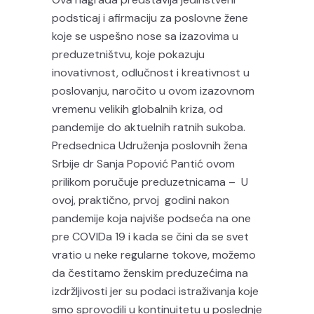
podsticaj i afirmaciju za poslovne žene
koje se uspešno nose sa izazovima u
preduzetništvu, koje pokazuju
inovativnost, odlučnost i kreativnost u
poslovanju, naročito u ovom izazovnom
vremenu velikih globalnih kriza, od
pandemije do aktuelnih ratnih sukoba.
Predsednica Udruženja poslovnih žena
Srbije dr Sanja Popović Pantić ovom
prilikom poručuje preduzetnicama – U
ovoj, praktično, prvoj godini nakon
pandemije koja najviše podseća na one
pre COVIDa 19 i kada se čini da se svet
vratio u neke regularne tokove, možemo
da čestitamo ženskim preduzećima na
izdržljivosti jer su podaci istraživanja koje
smo sprovodili u kontinuitetu u poslednje