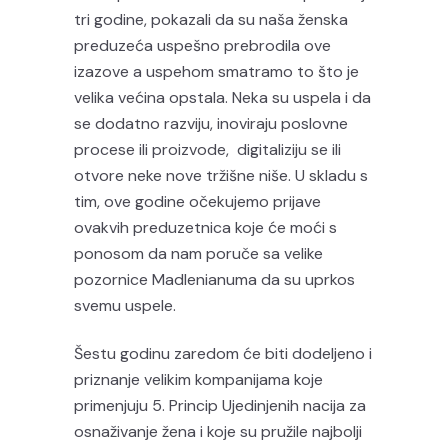
tri godine, pokazali da su naša ženska
preduzeća uspešno prebrodila ove
izazove a uspehom smatramo to što je
velika većina opstala. Neka su uspela i da
se dodatno razviju, inoviraju poslovne
procese ili proizvode, digitaliziju se ili
otvore neke nove tržišne niše. U skladu s
tim, ove godine očekujemo prijave
ovakvih preduzetnica koje će moći s
ponosom da nam poruče sa velike
pozornice Madlenianuma da su uprkos
svemu uspele.
Šestu godinu zaredom će biti dodeljeno i
priznanje velikim kompanijama koje
primenjuju 5. Princip Ujedinjenih nacija za
osnaživanje žena i koje su pružile najbolji