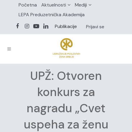
Početna
Aktuelnosti
Mediji
LEPA Preduzetnička Akademija
Publikacije
Prijavi se
UPŽ: Otvoren
konkurs za
nagradu „Cvet
uspeha za ženu