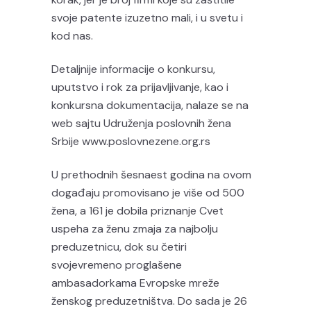
svoje patente izuzetno mali, i u svetu i
kod nas.
Detaljnije informacije o konkursu,
uputstvo i rok za prijavljivanje, kao i
konkursna dokumentacija, nalaze se na
web sajtu Udruženja poslovnih žena
Srbije www.poslovnezene.org.rs
U prethodnih šesnaest godina na ovom
događaju promovisano je više od 500
žena, a 161 je dobila priznanje Cvet
uspeha za ženu zmaja za najbolju
preduzetnicu, dok su četiri
svojevremeno proglašene
ambasadorkama Evropske mreže
ženskog preduzetništva. Do sada je 26