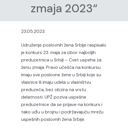
zmaja 2023“
23.05.2023.
Udruženje poslovnih žena Srbije raspisalo
je konkurs 23. maja za izbor najboljih
preduzetnica u Srbiji – Cvet uspeha za
ženu zmaja. Pravo učešća na konkursu
imaju sve poslovne žene u Srbiji koje su
vlasnice ili imaju udela u vlasništvu
preduzeća, bez obzira na vrstu
delatnosti. UPŽ poziva uspešne
preduzetnice da se prijave na konkurs i
tako uđu u brojnu i podržavajuću mrežu
uspešnih poslovnih žena Srbije.