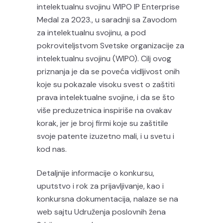
intelektualnu svojinu WIPO IP Enterprise
Medal za 2023., u saradnji sa Zavodom
za intelektualnu svojinu, a pod
pokroviteljstvom Svetske organizacije za
intelektualnu svojinu (WIPO). Cilj ovog
priznanja je da se poveća vidljivost onih
koje su pokazale visoku svest o zaštiti
prava intelektualne svojine, i da se što
više preduzetnica inspiriše na ovakav
korak, jer je broj firmi koje su zaštitile
svoje patente izuzetno mali, i u svetu i
kod nas.
Detaljnije informacije o konkursu,
uputstvo i rok za prijavljivanje, kao i
konkursna dokumentacija, nalaze se na
web sajtu Udruženja poslovnih žena