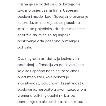
Priznanje se dodeljuje u tri kategorije:
Izvozno orijentisana firma, Uspešan
poslovni model, kao i Specijalno priznanje
za preduzetnice koje su se posebno
istakle po pojedinim kriterijumima i time
zaslužile da im se za taj aspekt
poslovanja oda posebno priznanje i
pohvala.
Ova nagrada predstavlja jedinstveni
podsticaj i afirmaciju za poslovne žene
koje se uspešno nose sa izazovima u
preduzetništvu, koje pokazuju
inovativnost, odlučnost i kreativnost u
poslovanju, naročito u ovom izazovnom
vremenu velikih globalnih kriza, od
pandemije do aktuelnih ratnih sukoba.