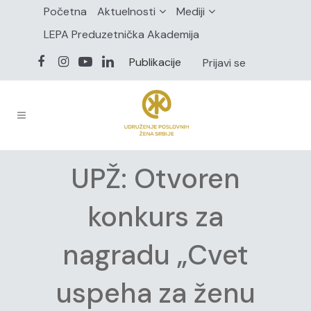
Početna
Aktuelnosti
Mediji
LEPA Preduzetnička Akademija
Publikacije
Prijavi se
UPŽ: Otvoren
konkurs za
nagradu „Cvet
uspeha za ženu