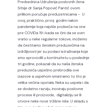
Predsednica Udruženja poslovnih žena
Srbije dr Sanja Popović Pantić ovom
prilikom poručuje preduzetnicama – U
ovoj, praktično, prvoj godini nakon
pandemije koja najviše podseća na one
pre COVIDa 19 i kada se čini da se svet
vratio u neke regularne tokove, možemo
da čestitamo ženskim preduzećima na
izdržljivosti jer su podaci istraživanja koje
smo sprovodili u kontinuitetu u poslednje
tri godine, pokazali da su naša ženska
preduzeća uspešno prebrodila ove
izazove a uspehom smatramo to što je
velika većina opstala. Neka su uspela i da
se dodatno razviju, inoviraju poslovne
procese ili proizvode, digitaliziju se Ili
otvore neke nove tržišne niše. U skladu s