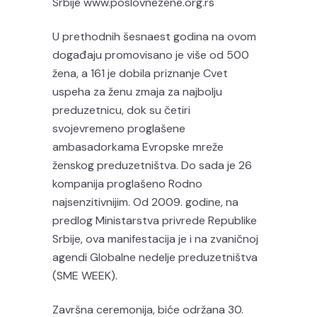
Srbije www.poslovnezene.org.rs
U prethodnih šesnaest godina na ovom
događaju promovisano je više od 500
žena, a 161 je dobila priznanje Cvet
uspeha za ženu zmaja za najbolju
preduzetnicu, dok su četiri
svojevremeno proglašene
ambasadorkama Evropske mreže
ženskog preduzetništva. Do sada je 26
kompanija proglašeno Rodno
najsenzitivnijim. Od 2009. godine, na
predlog Ministarstva privrede Republike
Srbije, ova manifestacija je i na zvaničnoj
agendi Globalne nedelje preduzetništva
(SME WEEK).
Završna ceremonija, biće održana 30.