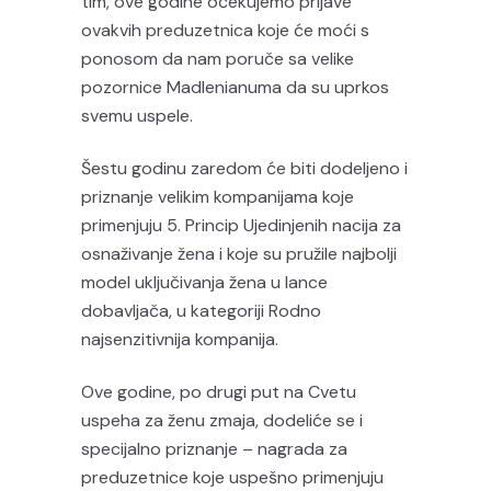
tim, ove godine očekujemo prijave
ovakvih preduzetnica koje će moći s
ponosom da nam poruče sa velike
pozornice Madlenianuma da su uprkos
svemu uspele.
Šestu godinu zaredom će biti dodeljeno i
priznanje velikim kompanijama koje
primenjuju 5. Princip Ujedinjenih nacija za
osnaživanje žena i koje su pružile najbolji
model uključivanja žena u lance
dobavljača, u kategoriji Rodno
najsenzitivnija kompanija.
Ove godine, po drugi put na Cvetu
uspeha za ženu zmaja, dodeliće se i
specijalno priznanje – nagrada za
preduzetnice koje uspešno primenjuju