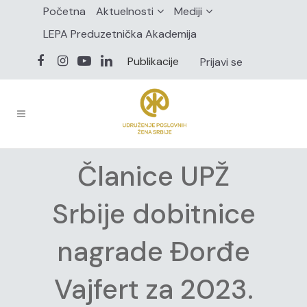
Početna
Aktuelnosti
Mediji
LEPA Preduzetnička Akademija
Publikacije
Prijavi se
Članice UPŽ
Srbije dobitnice
nagrade Đorđe
Vajfert za 2023.