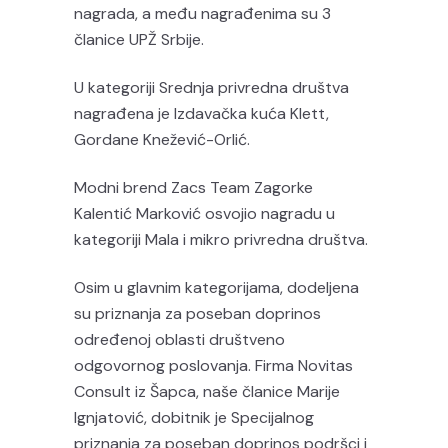
nagrada, a među nagrađenima su 3
članice UPŽ Srbije.
U kategoriji Srednja privredna društva
nagrađena je Izdavačka kuća Klett,
Gordane Knežević-Orlić.
Modni brend Zacs Team Zagorke
Kalentić Marković osvojio nagradu u
kategoriji Mala i mikro privredna društva.
Osim u glavnim kategorijama, dodeljena
su priznanja za poseban doprinos
određenoj oblasti društveno
odgovornog poslovanja. Firma Novitas
Consult iz Šapca, naše članice Marije
Ignjatović, dobitnik je Specijalnog
priznanja za poseban doprinos podršci i