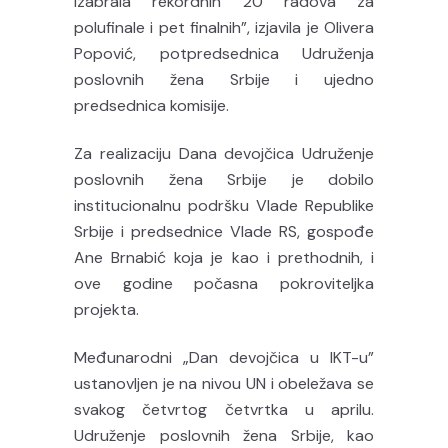
izabrala rekordnih 20 radova za
polufinale i pet finalnih”, izjavila je Olivera
Popović, potpredsednica Udruženja
poslovnih žena Srbije i ujedno
predsednica komisije.
Za realizaciju Dana devojčica Udruženje
poslovnih žena Srbije je dobilo
institucionalnu podršku Vlade Republike
Srbije i predsednice Vlade RS, gospođe
Ane Brnabić koja je kao i prethodnih, i
ove godine počasna pokroviteljka
projekta.
Međunarodni „Dan devojčica u IKT-u”
ustanovljen je na nivou UN i obeležava se
svakog četvrtog četvrtka u aprilu.
Udruženje poslovnih žena Srbije, kao