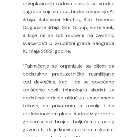
prvoplasiranih radova osvojili su vredne
nagrade koje su obezbedile kompanije A1
Srbija, Schneider Electric, Klet, Generali
Osiguranje Srbija, Sitel Group, Erste Bank,
a koje će im biti uručene na završnoj
svečanosti u Skupštini grada Beograda
10. maja 2022. godine.
“
Takmičenje se organizuje sa ciljem da
podstakne preduzetničko razmišljanje
kod devojčica, kao i da se povećano
korišćenje novih tehnologija iskoristi za
podsticanje da se uključuju u savremene
tokove, na privatnom, a kasnije i na
profesionalnom planu. Radovi iz godine u
godinu su sve brojniji i bolji, čemu u prilog
govori i to da je komisija bila na mukama i