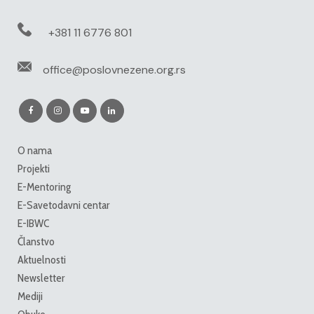
+381 11 6776 801
office@poslovnezene.org.rs
O nama
Projekti
E-Mentoring
E-Savetodavni centar
E-IBWC
Članstvo
Aktuelnosti
Newsletter
Mediji