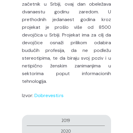
začetnik u Srbiji, ovaj dan obeležava
dvanaestu godinu zaredom. U
prethodnih jedanaest godina kroz
projekat je prošlo više od 8500
devojčica u Srbiji. Projekat ima za cilj da
devojčice osnaži prilikom odabira
budućih profesija, da ne podležu
stereotipima, te da biraju svoj poziv i u
netipično ženskim zanimanjima u
sektorima poput informacionih
tehnologija.
Izvor:
Dobrevesti.rs
2019
2020