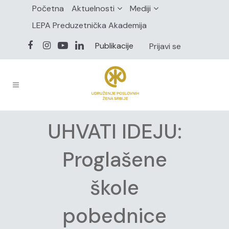
Početna
Aktuelnosti
Mediji
LEPA Preduzetnička Akademija
Publikacije
Prijavi se
UHVATI IDEJU:
Proglašene
škole
pobednice