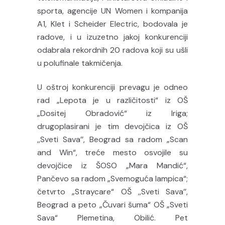
sporta, agencije UN Women i kompanija
A1, Klet i Scheider Electric, bodovala je
radove, i u izuzetno jakoj konkurenciji
odabrala rekordnih 20 radova koji su ušli
u polufinale takmičenja.
U oštroj konkurenciji prevagu je odneo
rad „Lepota je u različitosti“ iz OŠ
„Dositej Obradović“ iz Iriga;
drugoplasirani je tim devojčica iz OŠ
,,Sveti Sava’’, Beograd sa radom „Scan
and Win“, treće mesto osvojile su
devojčice iz ŠOSO „Mara Mandić“,
Pančevo sa radom „Svemoguća lampica“;
četvrto „Straycare“ OŠ ,,Sveti Sava’’,
Beograd a peto „Čuvari šuma“ OŠ „Sveti
Sava“ Plemetina, Obilić. Pet