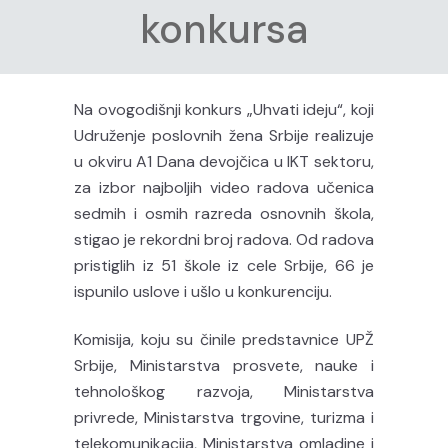
konkursa
Na ovogodišnji konkurs „Uhvati ideju“, koji
Udruženje poslovnih žena Srbije realizuje
u okviru A1 Dana devojčica u IKT sektoru,
za izbor najboljih video radova učenica
sedmih i osmih razreda osnovnih škola,
stigao je rekordni broj radova. Od radova
pristiglih iz 51 škole iz cele Srbije, 66 je
ispunilo uslove i ušlo u konkurenciju.
Komisija, koju su činile predstavnice UPŽ
Srbije, Ministarstva prosvete, nauke i
tehnološkog razvoja, Ministarstva
privrede, Ministarstva trgovine, turizma i
telekomunikacija, Ministarstva omladine i