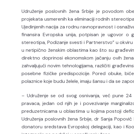
Udruženje poslovnih žena Srbije je povodom ob
projekata usmerenih ka eliminaciji rodnih stereoti
Ujedinjenih nacija za rodnu ravnopravnost i osnaživ
finansira Evropska unija, potpisan je ugovor o g
stereotipa, Podizanje svesti i Partnerstvo” u okvir
u netipično ženskim oblastima kao što su građevin
direktno doprinosi ekonomskom jačanju ovih žena 
zahvaljujući novim tehnologijama, različiti građevin
posebne fizičke predispozicije. Pored obuke, bi
polaznice koje budu želele, imaju šansu i da se zapos
– Udruženje se od svog osnivanja, već pune 24
pravaca, jedan od njih je i povezivanje marginal
preduzetnicama u oblastima u kojima postoji defici
Udruženja poslovnih žena Srbije, dr Sanja Popović
donatoru sredstava Evropskoj delegaciji, kao i Ko