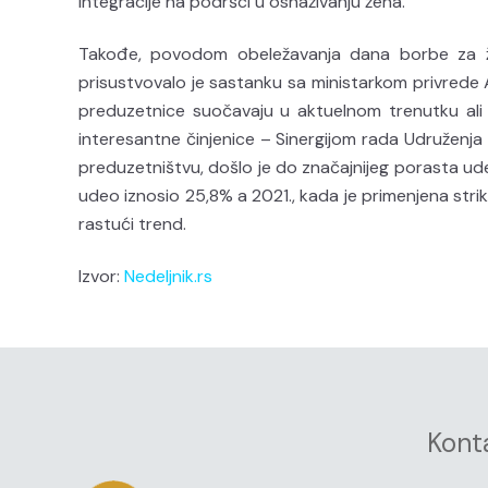
integracije na podršci u osnaživanju žena.
Takođe, povodom obeležavanja dana borbe za že
prisustvovalo je sastanku sa ministarkom privrede
preduzetnice suočavaju u aktuelnom trenutku ali i
interesantne činjenice – Sinergijom rada Udruženja 
preduzetništvu, došlo je do značajnijeg porasta ude
udeo iznosio 25,8% a 2021., kada je primenjena strik
rastući trend.
Izvor:
Nedeljnik.rs
Kont