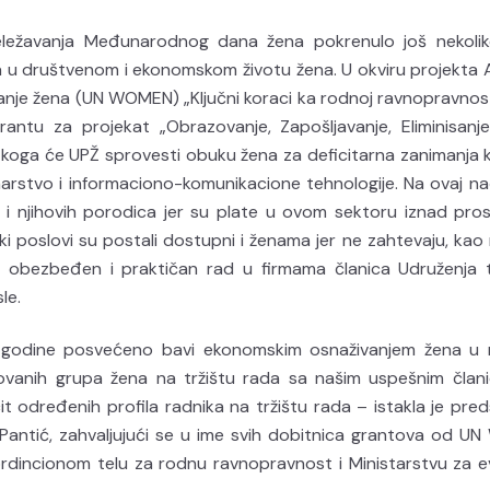
eležavanja Međunarodnog dana žena pokrenulo još nekolik
pa u društvenom i ekonomskom životu žena. U okviru projekta 
anje žena (UN WOMEN) „Ključni koraci ka rodnoj ravnopravnosti
rantu za projekat „Obrazovanje, Zapošljavanje, Eliminisanj
u koga će UPŽ sprovesti obuku žena za deficitarna zanimanja k
arstvo i informaciono-komunikacione tehnologije. Na ovaj na
i njihovih porodica jer su plate u ovom sektoru iznad pro
ski poslovi su postali dostupni i ženama jer ne zahtevaju, kao
će obezbeđen i praktičan rad u firmama članica Udruženja
le.
 godine posvećeno bavi ekonomskim osnaživanjem žena u n
izovanih grupa žena na tržištu rada sa našim uspešnim čla
t određenih profila radnika na tržištu rada – istakla je pre
 Pantić, zahvaljujući se u ime svih dobitnica grantova od U
ordincionom telu za rodnu ravnopravnost i Ministarstvu za 