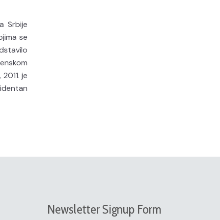
 Srbije
ojima se
dstavilo
 ženskom
2011. je
videntan
Newsletter Signup Form