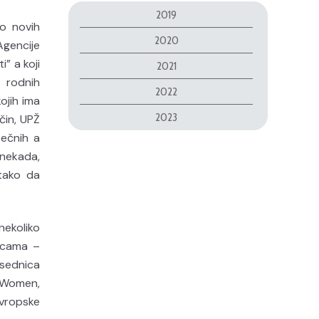
2019
o novih
2020
Agencije
” a koji
2021
e rodnih
2022
ojih ima
2023
čin, UPŽ
sečnih a
 nekada,
 tako da
ekoliko
nicama –
dsednica
N Women,
evropske