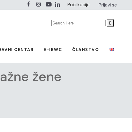
Publikacije
Prijavi se
Search
for:
DAVNI CENTAR
E-IBWC
ČLANSTVO
ažne žene