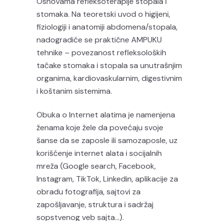
Osnovama refleksoterapije stopala i
stomaka. Na teoretski uvod o higijeni,
fiziologiji i anatomiji abdomena/stopala,
nadogradiće se praktične AMPUKU
tehnike – povezanost refleksoloških
tačake stomaka i stopala sa unutrašnjim
organima, kardiovaskularnim, digestivnim
i koštanim sistemima.
Obuka o Internet alatima je namenjena
ženama koje žele da povećaju svoje
šanse da se zaposle ili samozaposle, uz
korišćenje internet alata i socijalnih
mreža (Google search, Facebook,
Instagram, TikTok, Linkedin, aplikacije za
obradu fotografija, sajtovi za
zapošljavanje, struktura i sadržaj
sopstvenog veb sajta…).