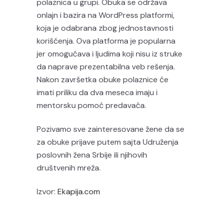
polaznica u grupi. Obuka se održava
onlajn i bazira na WordPress platformi,
koja je odabrana zbog jednostavnosti
korišćenja. Ova platforma je popularna
jer omogućava i ljudima koji nisu iz struke
da naprave prezentabilna veb rešenja.
Nakon završetka obuke polaznice će
imati priliku da dva meseca imaju i
mentorsku pomoć predavača.
Pozivamo sve zainteresovane žene da se
za obuke prijave putem sajta Udruženja
poslovnih žena Srbije ili njihovih
društvenih mreža.
Izvor:
Ekapija.com