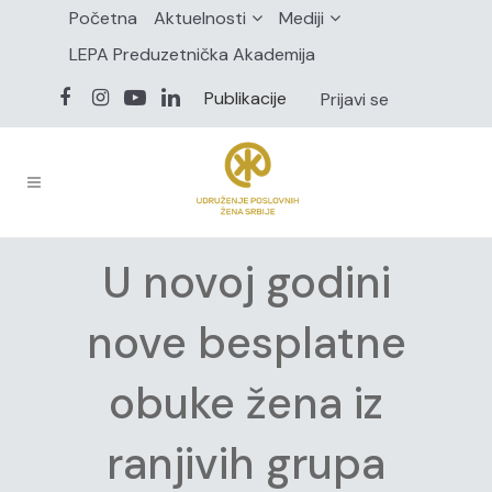
Početna
Aktuelnosti
Mediji
LEPA Preduzetnička Akademija
Publikacije
Prijavi se
U novoj godini
nove besplatne
obuke žena iz
ranjivih grupa