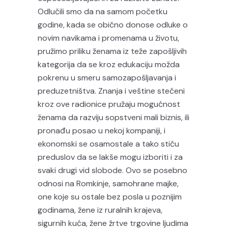
Odlučili smo da na samom početku
godine, kada se obično donose odluke o
novim navikama i promenama u životu,
pružimo priliku ženama iz teže zapošljivih
kategorija da se kroz edukaciju možda
pokrenu u smeru samozapošljavanja i
preduzetništva. Znanja i veštine stečeni
kroz ove radionice pružaju mogućnost
ženama da razviju sopstveni mali biznis, ili
pronađu posao u nekoj kompaniji, i
ekonomski se osamostale a tako stiču
preduslov da se lakše mogu izboriti i za
svaki drugi vid slobode. Ovo se posebno
odnosi na Romkinje, samohrane majke,
one koje su ostale bez posla u poznijim
godinama, žene iz ruralnih krajeva,
sigurnih kuća, žene žrtve trgovine ljudima