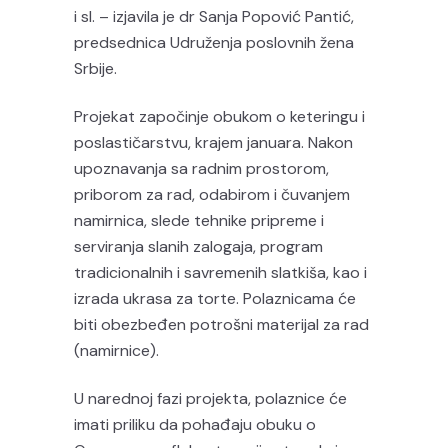
i sl. – izjavila je dr Sanja Popović Pantić,
predsednica Udruženja poslovnih žena
Srbije.
Projekat započinje obukom o keteringu i
poslastičarstvu, krajem januara. Nakon
upoznavanja sa radnim prostorom,
priborom za rad, odabirom i čuvanjem
namirnica, slede tehnike pripreme i
serviranja slanih zalogaja, program
tradicionalnih i savremenih slatkiša, kao i
izrada ukrasa za torte. Polaznicama će
biti obezbeđen potrošni materijal za rad
(namirnice).
U narednoj fazi projekta, polaznice će
imati priliku da pohađaju obuku o