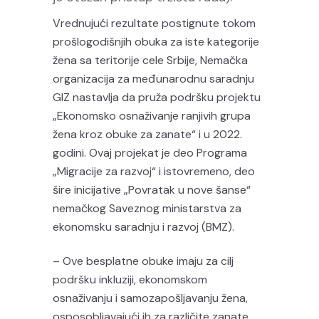
Vrednujući rezultate postignute tokom
prošlogodišnjih obuka za iste kategorije
žena sa teritorije cele Srbije, Nemačka
organizacija za međunarodnu saradnju
GIZ nastavlja da pruža podršku projektu
„Ekonomsko osnaživanje ranjivih grupa
žena kroz obuke za zanate“ i u 2022.
godini. Ovaj projekat je deo Programa
„Migracije za razvoj“ i istovremeno, deo
šire inicijative „Povratak u nove šanse“
nemačkog Saveznog ministarstva za
ekonomsku saradnju i razvoj (BMZ).
– Ove besplatne obuke imaju za cilj
podršku inkluziji, ekonomskom
osnaživanju i samozapošljavanju žena,
osposobljavajući ih za različite zanate.