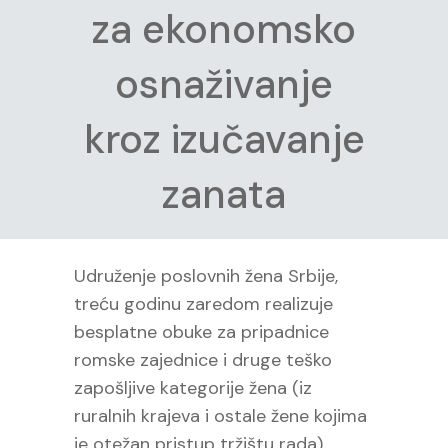
za ekonomsko
osnaživanje
kroz izučavanje
zanata
Udruženje poslovnih žena Srbije,
treću godinu zaredom realizuje
besplatne obuke za pripadnice
romske zajednice i druge teško
zapošljive kategorije žena (iz
ruralnih krajeva i ostale žene kojima
je otežan pristup tržištu rada).