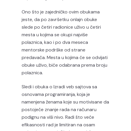
Ono što je zajedničko ovim obukama
jeste, da po završetku onlajn obuke
slede po četiri radionice uživo u četiri
mesta u kojima se okupi najviše
polaznica, kao i po dva meseca
mentorske podrške od strane
predavača. Mesta u kojima će se odvijati
obuke uživo, biće odabrana prema broju
polaznica.
Sledi i obuka o Izradi veb sajtova sa
osnovama programiranja, koja je
namenjena ženama koje su motivisane da
postojeće znanje rada na računaru
podignu na viši nivo. Radi što veće
efikasnosti rad je limitiran na osam