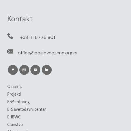
Kontakt
+381 11 6776 801
office@poslovnezene.org.rs
O nama
Projekti
E-Mentoring
E-Savetodavni centar
E-IBWC
Članstvo