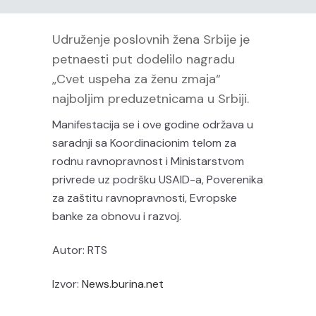
Udruženje poslovnih žena Srbije je
petnaesti put dodelilo nagradu
„Cvet uspeha za ženu zmaja“
najboljim preduzetnicama u Srbiji.
Manifestacija se i ove godine održava u
saradnji sa Koordinacionim telom za
rodnu ravnopravnost i Ministarstvom
privrede uz podršku USAID-a, Poverenika
za zaštitu ravnopravnosti, Evropske
banke za obnovu i razvoj.
Autor: RTS
Izvor:
News.burina.net