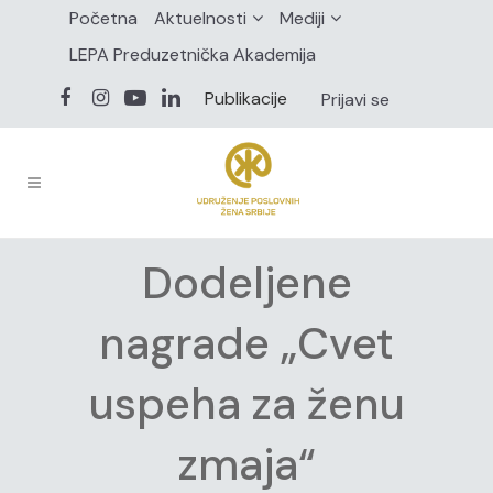
Početna
Aktuelnosti
Mediji
LEPA Preduzetnička Akademija
Publikacije
Prijavi se
Dodeljene
nagrade „Cvet
uspeha za ženu
zmaja“