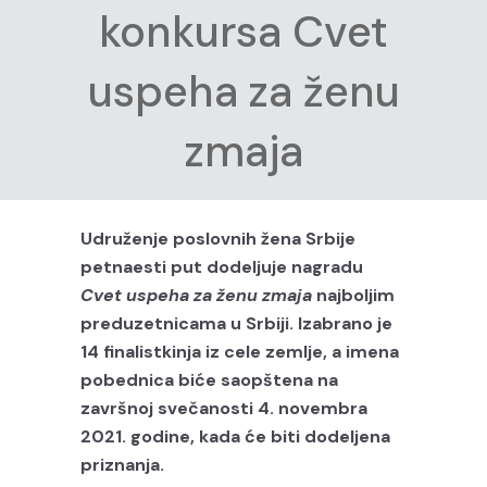
konkursa Cvet
uspeha za ženu
zmaja
Udruženje poslovnih žena Srbije
petnaesti put dodeljuje nagradu
Cvet uspeha za ženu zmaja
najboljim
preduzetnicama u Srbiji. Izabrano je
14 finalistkinja iz cele zemlje, a imena
pobednica biće saopštena na
završnoj svečanosti 4. novembra
2021. godine, kada će biti dodeljena
priznanja.