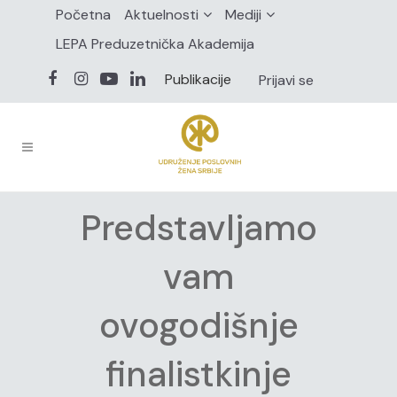
Početna
Aktuelnosti
Mediji
LEPA Preduzetnička Akademija
Publikacije
Prijavi se
Predstavljamo
vam
ovogodišnje
finalistkinje