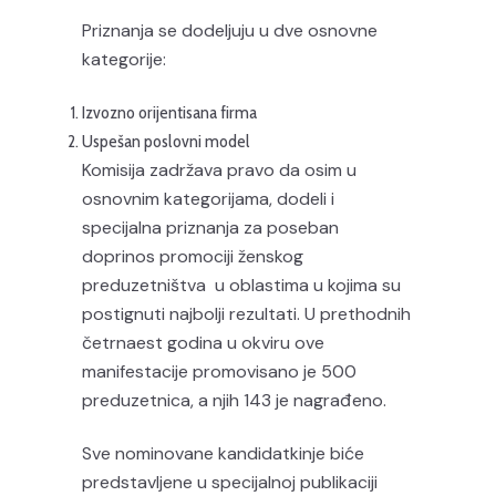
Priznanja se dodeljuju u dve osnovne
kategorije:
Izvozno orijentisana firma
Uspešan poslovni model
Komisija zadržava pravo da osim u
osnovnim kategorijama, dodeli i
specijalna priznanja za poseban
doprinos promociji ženskog
preduzetništva u oblastima u kojima su
postignuti najbolji rezultati. U prethodnih
četrnaest godina u okviru ove
manifestacije promovisano je 500
preduzetnica, a njih 143 je nagrađeno.
Sve nominovane kandidatkinje biće
predstavljene u specijalnoj publikaciji