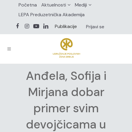
Početna
Aktuelnosti
Mediji
LEPA Preduzetnička Akademija
Publikacije
Prijavi se
Anđela, Sofija i
Mirjana dobar
primer svim
devojčicama u