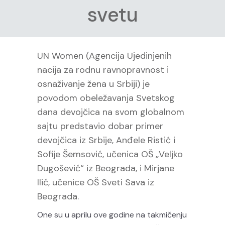
svetu
UN Women (Agencija Ujedinjenih
nacija za rodnu ravnopravnost i
osnaživanje žena u Srbiji) je
povodom obeležavanja Svetskog
dana devojčica na svom globalnom
sajtu predstavio dobar primer
devojčica iz Srbije, Anđele Ristić i
Sofije Šemsović, učenica OŠ „Veljko
Dugošević“ iz Beograda, i Mirjane
Ilić, učenice OŠ Sveti Sava iz
Beograda.
One su u aprilu ove godine na takmičenju