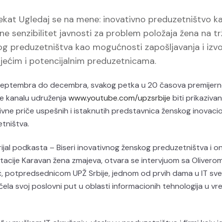
ojekat Ugledaj se na mene: inovativno preduzetništvo k
ne senzibilitet javnosti za problem položaja žena na tr
og preduzetništva kao mogućnosti zapošljavanja i izv
jećim i potencijalnim preduzetnicama.
septembra do decembra, svakog petka u 20 časova premijern
e kanalu udruženja
www.youtube.com/upzsrbije
biti prikaziva
tivne priče uspešnih i istaknutih predstavnica ženskog inovac
tništva.
rijal podkasta – Biseri inovativnog ženskog preduzetništva i on
tacije Karavan žena zmajeva, otvara se intervjuom sa Olivero
, potpredsednicom UPŽ Srbije, jednom od prvih dama u IT sve
čela svoj poslovni put u oblasti informacionih tehnologija u v