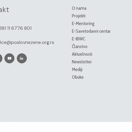
akt
O nama
Projekti
E-Mentoring
381 11 6776 801
E-Savetodavni centar
E-IBWC
fice@poslovnezene.org.rs
Članstvo
Aktuelnosti
Newsletter
Mediji
Obuke