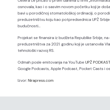
Olivera će pričati o prvim danima u firmi „Informatik
osnovala, kao i o sasvim novom početku koji je doša
bavi u porodičnoj stomatološkoj ordinaciji, o porod
preduzetništvu koju kao potpredsednica UPŽ Srbije 
budućnosti…
Projekat se finansira iz budžeta Republike Srbije, 
preduzetništva za 2021. godinu koji je ustanovila Vl
tehnološki razvoj RS.
Odmah posle emitovanja na YouTube
UPŽ PODKAST
Google Podcasts, Apple Podcast, Pocket Casts i o
Izvor:
Nirapress.com