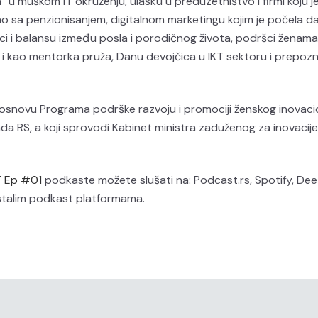
a“ u muškom IT okruženju, ulasku u preduzetništvo i firmi koju j
o sa penzionisanjem, digitalnom marketingu kojim je počela d
ici i balansu između posla i porodičnog života, podršci ženama
i kao mentorka pruža, Danu devojčica u IKT sektoru i prepoz
na osnovu Programa podrške razvoju i promociji ženskog inovac
ada RS, a koji sprovodi Kabinet ministra zaduženog za inovacije 
 Ep #01
podkaste možete slušati na: Podcast.rs, Spotify, Dee
stalim podkast platformama.