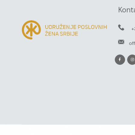
Kont
+
of