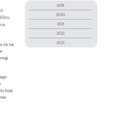
2019
ao
2020
žištu
ora
2021
2022
2023
o će na
ne
ionog
lajn
m
tu koja
reme