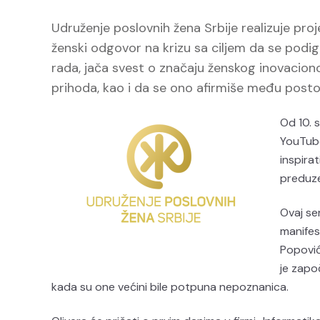
Udruženje poslovnih žena Srbije realizuje pr
ženski odgovor na krizu sa ciljem da se podig
rada, jača svest o značaju ženskog inovacion
prihoda, kao i da se ono afirmiše među posto
Od 10. 
YouTub
inspira
preduze
Ovaj se
manifes
Popović
je zapo
kada su one većini bile potpuna nepoznanica.