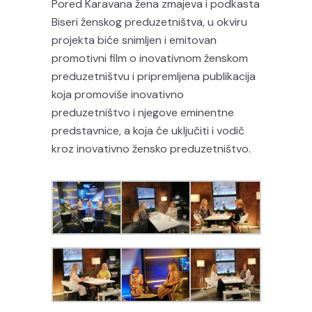
Pored Karavana žena zmajeva i podkasta
Biseri ženskog preduzetništva, u okviru
projekta biće snimljen i emitovan
promotivni film o inovativnom ženskom
preduzetništvu i pripremljena publikacija
koja promoviše inovativno
preduzetništvo i njegove eminentne
predstavnice, a koja će uključiti i vodič
kroz inovativno žensko preduzetništvo.