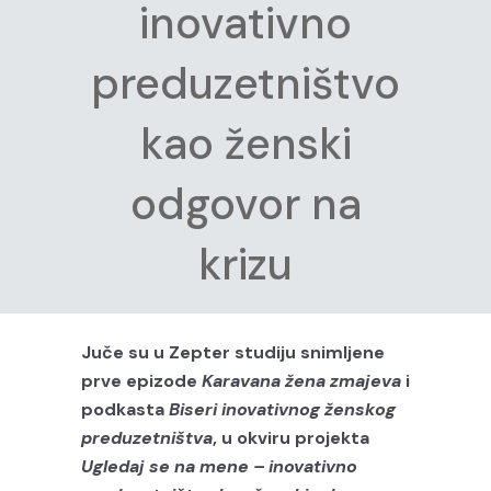
inovativno
preduzetništvo
kao ženski
odgovor na
krizu
Juče su u Zepter studiju snimljene
prve epizode
Karavana žena zmajeva
i
podkasta
Biseri inovativnog ženskog
preduzetništva
, u okviru projekta
Ugledaj se na mene – inovativno