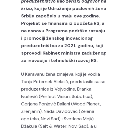
preduzetništvo kao ženski odgovor na
krizu
, koji je Udruženje poslovnih žena
Srbije započelo u maju ove godine.
Projekat se finansira iz budžeta RS, a
na osnovu
Programa podrške razvoju
i promociji ženskog inovacionog
preduzetništva za 2021. godinu,
koji
sprovodi Kabinet ministra zaduženog
za inovacije i tehnološki razvoj RS.
U Karavanu žena zmajeva, koji je vodila
Tanja Peternek Aleksić, predstavile su se
preduzetnice iz Vojvodine, Branka
Ivošević (Perfect Vision, Subotica),
Gorjana Ponjević Ballani (Wood Planet,
Zrenjanin), Nada Davidovac (Zelena
apoteka, Novi Sad) i Svetlana Mojić
Džakula (Salt & Water, Novi Sad), a u