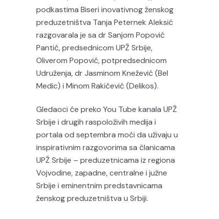
podkastima Biseri inovativnog ženskog
preduzetništva Tanja Peternek Aleksić
razgovarala je sa dr Sanjom Popović
Pantić, predsednicom UPŽ Srbije,
Oliverom Popović, potpredsednicom
Udruženja, dr Jasminom Knežević (Bel
Medic) i Minom Rakićević (Delikos).
Gledaoci će preko You Tube kanala UPŽ
Srbije i drugih raspoloživih medija i
portala od septembra moći da uživaju u
inspirativnim razgovorima sa članicama
UPŽ Srbije – preduzetnicama iz regiona
Vojvodine, zapadne, centralne i južne
Srbije i eminentnim predstavnicama
ženskog preduzetništva u Srbiji.