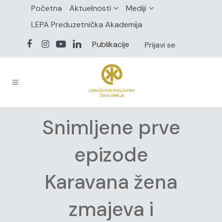
Početna
Aktuelnosti
Mediji
LEPA Preduzetnička Akademija
Publikacije
Prijavi se
Snimljene prve
epizode
Karavana žena
zmajeva i