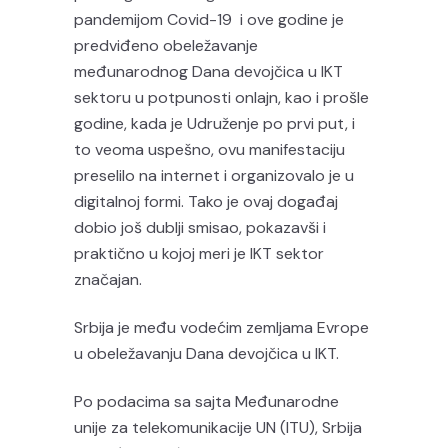
pandemijom Covid-19 i ove godine je
predviđeno obeležavanje
međunarodnog Dana devojčica u IKT
sektoru u potpunosti onlajn, kao i prošle
godine, kada je Udruženje po prvi put, i
to veoma uspešno, ovu manifestaciju
preselilo na internet i organizovalo je u
digitalnoj formi. Tako je ovaj događaj
dobio još dublji smisao, pokazavši i
praktično u kojoj meri je IKT sektor
značajan.
Srbija je među vodećim zemljama Evrope
u obeležavanju Dana devojčica u IKT.
Po podacima sa sajta Međunarodne
unije za telekomunikacije UN (ITU), Srbija