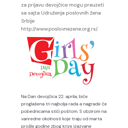
za prijavu devojčice mogu preuzeti
sa sajta Udruženja poslovnih žena
Srbije
http://www.poslovnezene.org.rs/
.
Na Dan devojčica 22. aprila, biće
proglašena tri najbolja rada a nagrade će
pobednicama stići poštom. S obzirom na
vanredne okolnosti koje traju od marta
prošle godine zbog krize izazvane