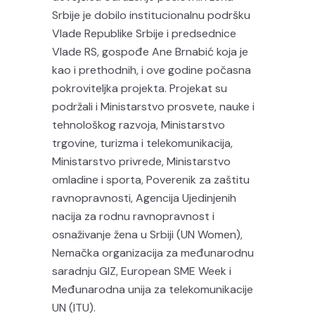
Srbije je dobilo institucionalnu podršku
Vlade Republike Srbije i predsednice
Vlade RS, gospođe Ane Brnabić koja je
kao i prethodnih, i ove godine počasna
pokroviteljka projekta. Projekat su
podržali i Ministarstvo prosvete, nauke i
tehnološkog razvoja, Ministarstvo
trgovine, turizma i telekomunikacija,
Ministarstvo privrede, Ministarstvo
omladine i sporta, Poverenik za zaštitu
ravnopravnosti, Agencija Ujedinjenih
nacija za rodnu ravnopravnost i
osnaživanje žena u Srbiji (UN Women),
Nemačka organizacija za međunarodnu
saradnju GIZ, European SME Week i
Međunarodna unija za telekomunikacije
UN (ITU).