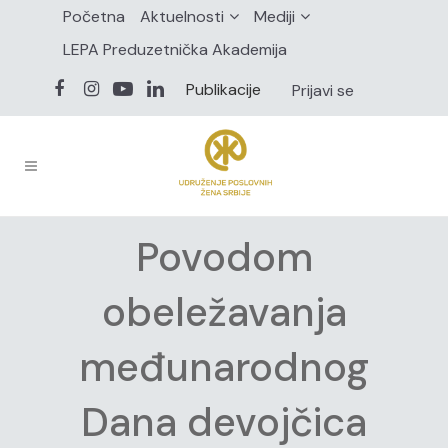
Početna
Aktuelnosti
Mediji
LEPA Preduzetnička Akademija
Publikacije
Prijavi se
Povodom
obeležavanja
međunarodnog
Dana devojčica