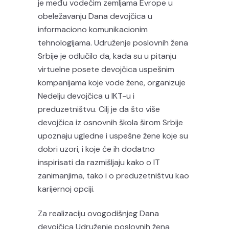
je među vodećim zemljama Evrope u
obeležavanju Dana devojčica u
informaciono komunikacionim
tehnologijama. Udruženje poslovnih žena
Srbije je odlučilo da, kada su u pitanju
virtuelne posete devojčica uspešnim
kompanijama koje vode žene, organizuje
Nedelju devojčica u IKT-u i
preduzetništvu. Cilj je da što više
devojčica iz osnovnih škola širom Srbije
upoznaju ugledne i uspešne žene koje su
dobri uzori, i koje će ih dodatno
inspirisati da razmišljaju kako o IT
zanimanjima, tako i o preduzetništvu kao
karijernoj opciji.
Za realizaciju ovogodišnjeg Dana
devojčica Udruženje poslovnih žena