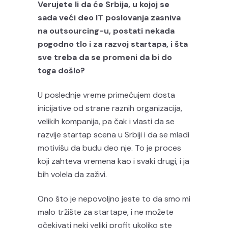
Verujete li da će Srbija, u kojoj se
sada veći deo IT poslovanja zasniva
na outsourcing-u, postati nekada
pogodno tlo i za razvoj startapa, i šta
sve treba da se promeni da bi do
toga došlo?
U poslednje vreme primećujem dosta
inicijative od strane raznih organizacija,
velikih kompanija, pa čak i vlasti da se
razvije startap scena u Srbiji i da se mladi
motivišu da budu deo nje. To je proces
koji zahteva vremena kao i svaki drugi, i ja
bih volela da zaživi.
Ono što je nepovoljno jeste to da smo mi
malo tržište za startape, i ne možete
očekivati neki veliki profit ukoliko ste