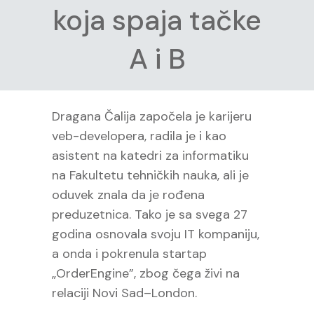
koja spaja tačke
A i B
Dragana Čalija započela je karijeru
veb-developera, radila je i kao
asistent na katedri za informatiku
na Fakultetu tehničkih nauka, ali je
oduvek znala da je rođena
preduzetnica. Tako je sa svega 27
godina osnovala svoju IT kompaniju,
a onda i pokrenula startap
„OrderEngine”, zbog čega živi na
relaciji Novi Sad–London.