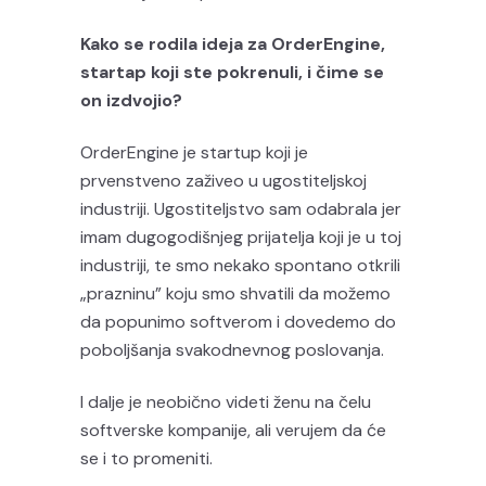
Kako se rodila ideja za OrderEngine,
startap koji ste pokrenuli, i čime se
on izdvojio?
OrderEngine je startup koji je
prvenstveno zaživeo u ugostiteljskoj
industriji. Ugostiteljstvo sam odabrala jer
imam dugogodišnjeg prijatelja koji je u toj
industriji, te smo nekako spontano otkrili
„prazninu” koju smo shvatili da možemo
da popunimo softverom i dovedemo do
poboljšanja svakodnevnog poslovanja.
I dalje je neobično videti ženu na čelu
softverske kompanije, ali verujem da će
se i to promeniti.