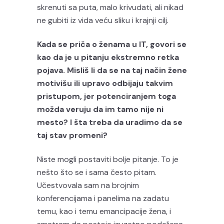
skrenuti sa puta, malo krivudati, ali nikad
ne gubiti iz vida veću sliku i krajnji cilj.
Kada se priča o ženama u IT, govori se
kao da je u pitanju ekstremno retka
pojava. Misliš li da se na taj način žene
motivišu ili upravo odbijaju takvim
pristupom, jer potenciranjem toga
možda veruju da im tamo nije ni
mesto? I šta treba da uradimo da se
taj stav promeni?
Niste mogli postaviti bolje pitanje. To je
nešto što se i sama često pitam.
Učestvovala sam na brojnim
konferencijama i panelima na zadatu
temu, kao i temu emancipacije žena, i