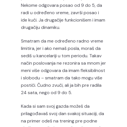
Nekome odgovara posao od 9 do 5, da
radi u određeno vreme, završi posao i
ide kući. Ja drugačije funkcionišem i imam
drugačiju dinamiku.
Smatram da me određeno radno vreme
limitira, jer i ako nemaš posla, moraš da
sediš u kancelariji u tom periodu. Takav
način poslovanja ne rezonira sa mnom jer
meni više odgovara da imam fleksibilnost
i slobodu – smatram da tako mogu više
postići. Čudno zvuči, ali ja bih pre radila
24 sata, nego od 9 do 5.
Kada si sam svoj gazda možeš da
prilagođavaš svoj dan svakoj situaciji, da
na primer odeš na trening pre podne