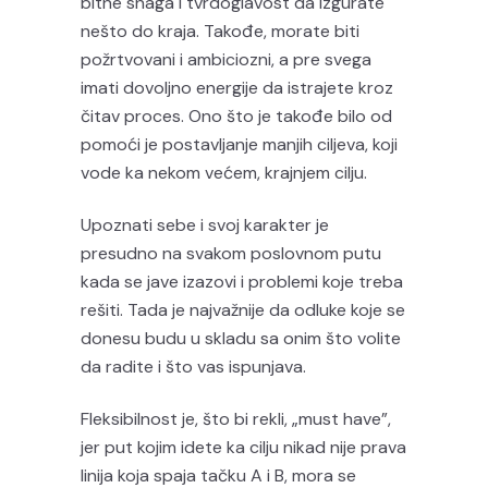
bitne snaga i tvrdoglavost da izgurate
nešto do kraja. Takođe, morate biti
požrtvovani i ambiciozni, a pre svega
imati dovoljno energije da istrajete kroz
čitav proces. Ono što je takođe bilo od
pomoći je postavljanje manjih ciljeva, koji
vode ka nekom većem, krajnjem cilju.
Upoznati sebe i svoj karakter je
presudno na svakom poslovnom putu
kada se jave izazovi i problemi koje treba
rešiti. Tada je najvažnije da odluke koje se
donesu budu u skladu sa onim što volite
da radite i što vas ispunjava.
Fleksibilnost je, što bi rekli, „must have”,
jer put kojim idete ka cilju nikad nije prava
linija koja spaja tačku A i B, mora se