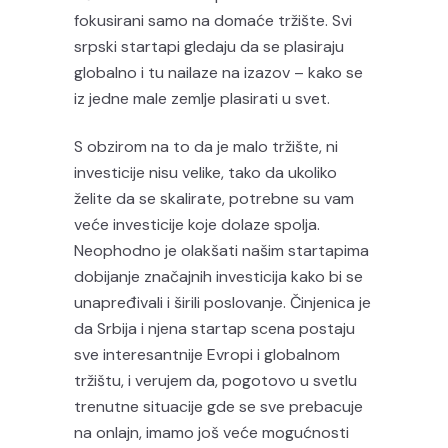
fokusirani samo na domaće tržište. Svi
srpski startapi gledaju da se plasiraju
globalno i tu nailaze na izazov – kako se
iz jedne male zemlje plasirati u svet.
S obzirom na to da je malo tržište, ni
investicije nisu velike, tako da ukoliko
želite da se skalirate, potrebne su vam
veće investicije koje dolaze spolja.
Neophodno je olakšati našim startapima
dobijanje značajnih investicija kako bi se
unapređivali i širili poslovanje. Činjenica je
da Srbija i njena startap scena postaju
sve interesantnije Evropi i globalnom
tržištu, i verujem da, pogotovo u svetlu
trenutne situacije gde se sve prebacuje
na onlajn, imamo još veće mogućnosti