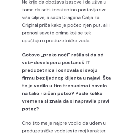
Ne krije da obožava izazove i da uživa u
tome da sebi konstantno postavlja sve
više ciljeve, a sada Dragana Čalija za
Original priča kako je počeo njen put, ali i
prenosi savete onima koji se tek
upuštaju u preduzetničke vode.
Gotovo „preko noći” rešila si da od
veb-developera postaneš IT
preduzetnica i osnovala si svoju
firmu bez ijednog klijenta u najavi. Šta
te je vodilo u tim trenucima i navelo
na tako rizičan potez? Posle koliko
vremena si znala da si napravila pravi
potez?
Ono što me je najpre vodilo da uđem u
preduzetničke vode jeste moj karakter.