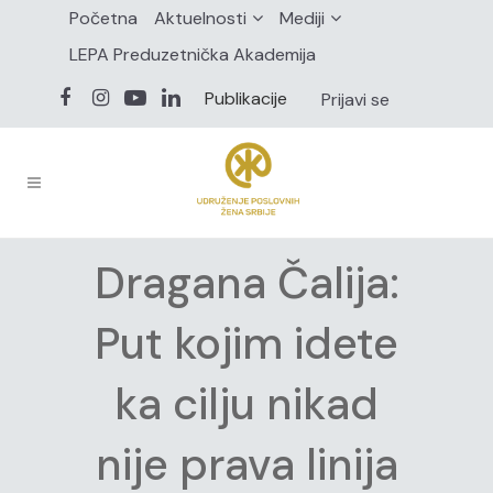
Početna
Aktuelnosti
Mediji
LEPA Preduzetnička Akademija
Publikacije
Prijavi se
Dragana Čalija:
Put kojim idete
ka cilju nikad
nije prava linija