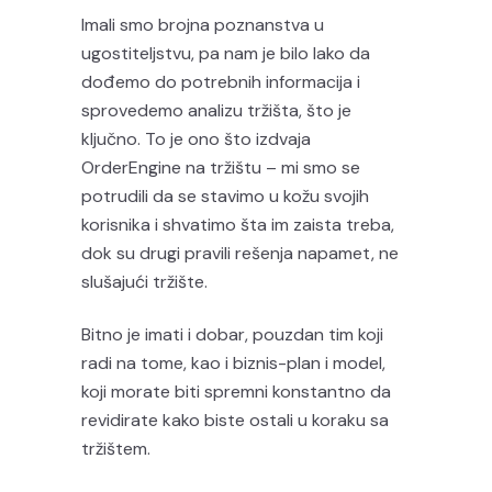
Imali smo brojna poznanstva u
ugostiteljstvu, pa nam je bilo lako da
dođemo do potrebnih informacija i
sprovedemo analizu tržišta, što je
ključno. To je ono što izdvaja
OrderEngine na tržištu – mi smo se
potrudili da se stavimo u kožu svojih
korisnika i shvatimo šta im zaista treba,
dok su drugi pravili rešenja napamet, ne
slušajući tržište.
Bitno je imati i dobar, pouzdan tim koji
radi na tome, kao i biznis-plan i model,
koji morate biti spremni konstantno da
revidirate kako biste ostali u koraku sa
tržištem.