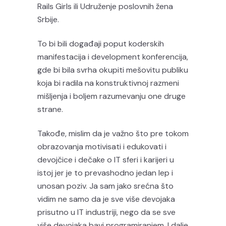
Rails Girls ili Udruženje poslovnih žena
Srbije.
To bi bili događaji poput koderskih
manifestacija i development konferencija,
gde bi bila svrha okupiti mešovitu publiku
koja bi radila na konstruktivnoj razmeni
mišljenja i boljem razumevanju one druge
strane.
Takođe, mislim da je važno što pre tokom
obrazovanja motivisati i edukovati i
devojčice i dečake o IT sferi i karijeri u
istoj jer je to prevashodno jedan lep i
unosan poziv. Ja sam jako srećna što
vidim ne samo da je sve više devojaka
prisutno u IT industriji, nego da se sve
više devojaka bavi programiranjem. I dalje