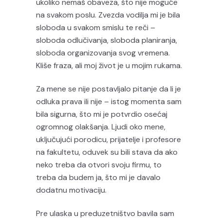
ukoliko nemaš obaveza, što nije moguće
na svakom poslu. Zvezda vodilja mi je bila
sloboda u svakom smislu te reči –
sloboda odlučivanja, sloboda planiranja,
sloboda organizovanja svog vremena.
Kliše fraza, ali moj život je u mojim rukama.
Za mene se nije postavljalo pitanje da li je
odluka prava ili nije – istog momenta sam
bila sigurna, što mi je potvrdio osećaj
ogromnog olakšanja. Ljudi oko mene,
uključujući porodicu, prijatelje i profesore
na fakultetu, oduvek su bili stava da ako
neko treba da otvori svoju firmu, to
treba da budem ja, što mi je davalo
dodatnu motivaciju.
Pre ulaska u preduzetništvo bavila sam