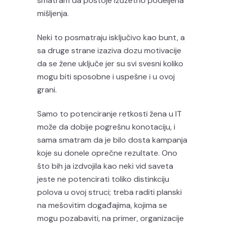
smatram da postoje izuzetno podeljena
mišljenja.
Neki to posmatraju isključivo kao bunt, a
sa druge strane izaziva dozu motivacije
da se žene uključe jer su svi svesni koliko
mogu biti sposobne i uspešne i u ovoj
grani.
Samo to potenciranje retkosti žena u IT
može da dobije pogrešnu konotaciju, i
sama smatram da je bilo dosta kampanja
koje su donele oprečne rezultate. Ono
što bih ja izdvojila kao neki vid saveta
jeste ne potencirati toliko distinkciju
polova u ovoj struci; treba raditi planski
na mešovitim događajima, kojima se
mogu pozabaviti, na primer, organizacije