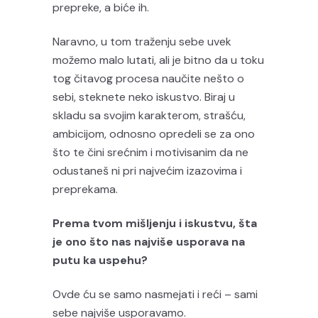
prepreke, a biće ih.
Naravno, u tom traženju sebe uvek
možemo malo lutati, ali je bitno da u toku
tog čitavog procesa naučite nešto o
sebi, steknete neko iskustvo. Biraj u
skladu sa svojim karakterom, strašću,
ambicijom, odnosno opredeli se za ono
što te čini srećnim i motivisanim da ne
odustaneš ni pri najvećim izazovima i
preprekama.
Prema tvom mišljenju i iskustvu, šta
je ono što nas najviše usporava na
putu ka uspehu?
Ovde ću se samo nasmejati i reći – sami
sebe najviše usporavamo.