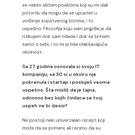
se nekim sličnim poslićima koji su mi dali
potvrdu da mogu da se upustim u
vođenje sopstvenog biznisa, i to
uspešno. Filozofija koju sam prigrlila je da
rizikujem dok sam mlada i dok se brinem
samo o sebi, i to mi je bila olakšavajuća
okolnost.
Sa 27 godina osnovala si svoju IT
kompaniju, sa 30 si u okviru nje
pokrenula i startap i posluješ veoma
uspešno. Šta misliš da je tajna,
odnosno bez kojih činilaca se tvoj
uspeh ne bi desio?
Ne postoji neki univerzalan recept koji
može da se primeni, ali recimo da su