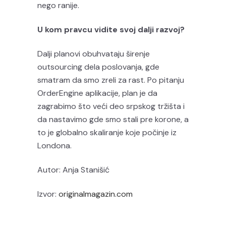
nego ranije.
U kom pravcu vidite svoj dalji razvoj?
Dalji planovi obuhvataju širenje
outsourcing dela poslovanja, gde
smatram da smo zreli za rast. Po pitanju
OrderEngine aplikacije, plan je da
zagrabimo što veći deo srpskog tržišta i
da nastavimo gde smo stali pre korone, a
to je globalno skaliranje koje počinje iz
Londona.
Autor: Anja Stanišić
Izvor:
originalmagazin.com