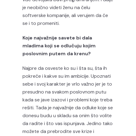
je neobično videti ženu na čelu
softverske kompanije, ali verujem da će
se i to promeniti.
Koje najvažnije savete bi dala
mladima koji se odlučuju kojim
poslovnim putem da krenu?
Najpre da osveste ko su i šta su, šta ih
pokreće i kakve su im ambicije. Upoznati
sebe i svoj karakter je vrlo važno jer je to
presudno na svakom poslovnom putu
kada se jave izazovi i problemi koje treba
rešiti. Tada je najvažnije da odluke koje se
donesu budu u skladu sa onim što volite
da radite i što vas ispunjava. Jedino tako
možete da prebrodite sve krize i