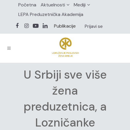
Početna
Aktuelnosti
Mediji
LEPA Preduzetnička Akademija
Publikacije
Prijavi se
U Srbiji sve više
žena
preduzetnica, a
Lozničanke