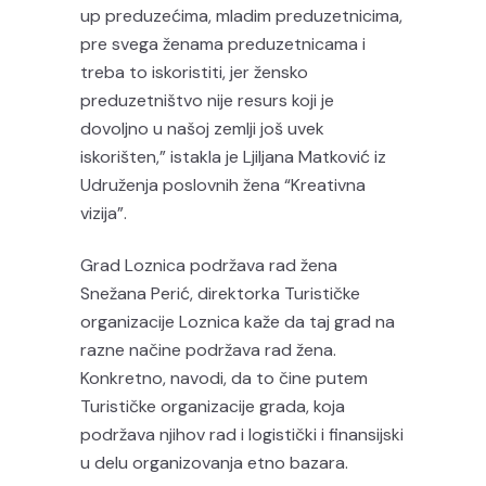
up preduzećima, mladim preduzetnicima,
pre svega ženama preduzetnicama i
treba to iskoristiti, jer žensko
preduzetništvo nije resurs koji je
dovoljno u našoj zemlji još uvek
iskorišten,” istakla je Ljiljana Matković iz
Udruženja poslovnih žena “Kreativna
vizija”.
Grad Loznica podržava rad žena
Snežana Perić, direktorka Turističke
organizacije Loznica kaže da taj grad na
razne načine podržava rad žena.
Konkretno, navodi, da to čine putem
Turističke organizacije grada, koja
podržava njihov rad i logistički i finansijski
u delu organizovanja etno bazara.