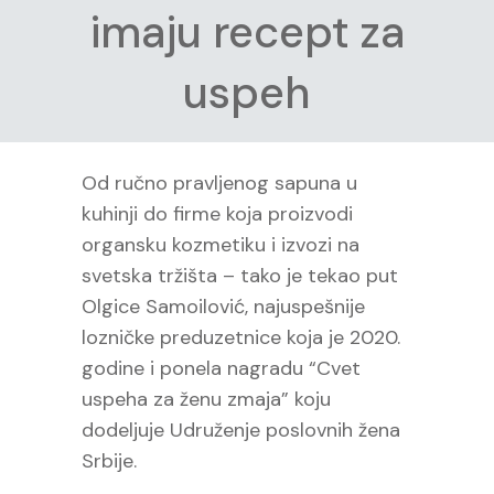
imaju recept za
uspeh
Od ručno pravljenog sapuna u
kuhinji do firme koja proizvodi
organsku kozmetiku i izvozi na
svetska tržišta – tako je tekao put
Olgice Samoilović, najuspešnije
lozničke preduzetnice koja je 2020.
godine i ponela nagradu “Cvet
uspeha za ženu zmaja” koju
dodeljuje Udruženje poslovnih žena
Srbije.