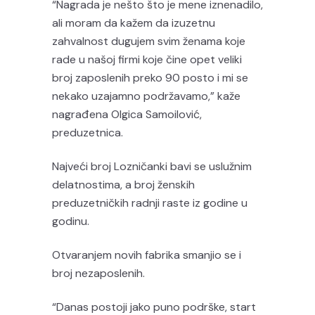
“Nagrada je nešto što je mene iznenadilo,
ali moram da kažem da izuzetnu
zahvalnost dugujem svim ženama koje
rade u našoj firmi koje čine opet veliki
broj zaposlenih preko 90 posto i mi se
nekako uzajamno podržavamo,” kaže
nagrađena Olgica Samoilović,
preduzetnica.
Najveći broj Lozničanki bavi se uslužnim
delatnostima, a broj ženskih
preduzetničkih radnji raste iz godine u
godinu.
Otvaranjem novih fabrika smanjio se i
broj nezaposlenih.
“Danas postoji jako puno podrške, start