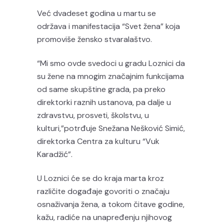
Već dvadeset godina u martu se
održava i manifestacija “Svet žena” koja
promoviše žensko stvaralaštvo.
“Mi smo ovde svedoci u gradu Loznici da
su žene na mnogim značajnim funkcijama
od same skupštine grada, pa preko
direktorki raznih ustanova, pa dalje u
zdravstvu, prosveti, školstvu, u
kulturi,”potrđuje Snežana Nešković Simić,
direktorka Centra za kulturu “Vuk
Karadžić”.
U Loznici će se do kraja marta kroz
različite događaje govoriti o značaju
osnaživanja žena, a tokom čitave godine,
kažu, radiće na unapređenju njihovog