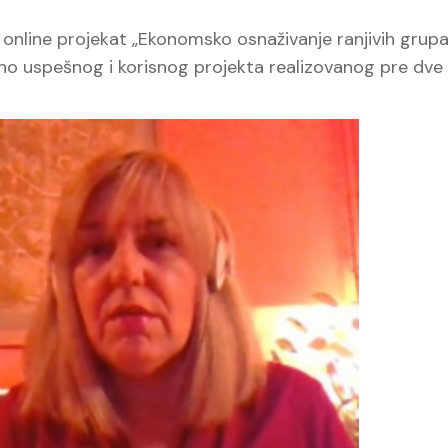
e online projekat „Ekonomsko osnaživanje ranjivih grup
etno uspešnog i korisnog projekta realizovanog pre dve