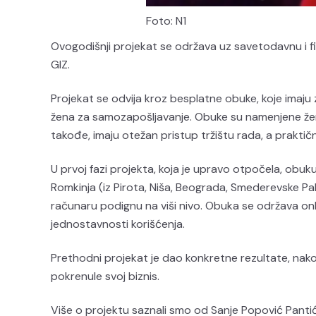
Foto: N1
Ovogodišnji projekat se održava uz savetodavnu i 
GIZ.
Projekat se odvija kroz besplatne obuke, koje imaju 
žena za samozapošljavanje. Obuke su namenjene ženam
takođe, imaju otežan pristup tržištu rada, a praktič
U prvoj fazi projekta, koja je upravo otpočela, ob
Romkinja (iz Pirota, Niša, Beograda, Smederevske Pa
računaru podignu na viši nivo. Obuka se održava onl
jednostavnosti korišćenja.
Prethodni projekat je dao konkretne rezultate, nako
pokrenule svoj biznis.
Više o projektu saznali smo od Sanje Popović Pantić,