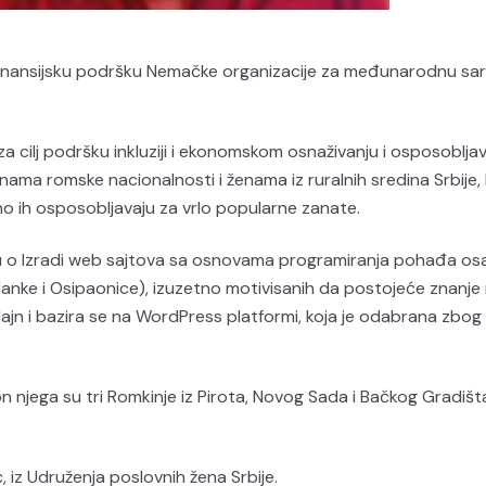
finansijsku podršku Nemačke organizacije za međunarodnu sa
za cilj podršku inkluziji i ekonomskom osnaživanju i osposoblja
a romske nacionalnosti i ženama iz ruralnih sredina Srbije, 
no ih osposobljavaju za vrlo popularne zanate.
uku o Izradi web sajtova sa osnovama programiranja pohađa o
lanke i Osipaonice), izuzetno motivisanih da postojeće znanje
ajn i bazira se na WordPress platformi, koja je odabrana zbog
n njega su tri Romkinje iz Pirota, Novog Sada i Bačkog Gradišt
 iz Udruženja poslovnih žena Srbije.