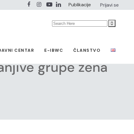
Publikacije
Prijavi se
Search
for:
DAVNI CENTAR
E-IBWC
ČLANSTVO
anjive grupe žena