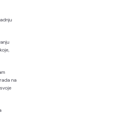
radnju
vanju
koje,
sam
 rada na
 svoje
a