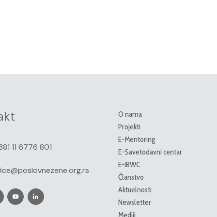
akt
O nama
Projekti
E-Mentoring
381 11 6776 801
E-Savetodavni centar
E-IBWC
fice@poslovnezene.org.rs
Članstvo
Aktuelnosti
Newsletter
Mediji