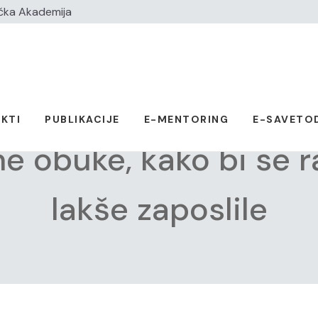
čka Akademija
KTI
PUBLIKACIJE
E-MENTORING
E-SAVETO
ne obuke, kako bi se r
lakše zaposlile