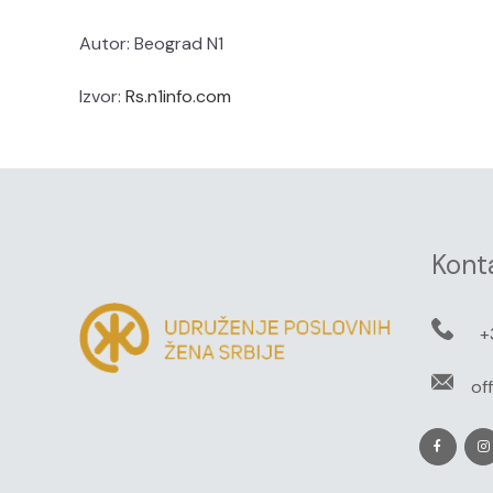
Autor: Beograd N1
Izvor:
Rs.n1info.com
Kont
+
of