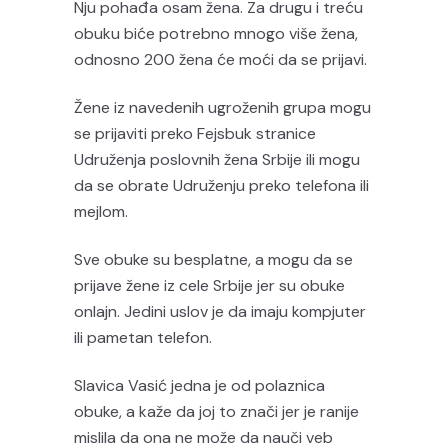
Nju pohađa osam žena. Za drugu i treću
obuku biće potrebno mnogo više žena,
odnosno 200 žena će moći da se prijavi.
Žene iz navedenih ugroženih grupa mogu
se prijaviti preko Fejsbuk stranice
Udruženja poslovnih žena Srbije ili mogu
da se obrate Udruženju preko telefona ili
mejlom.
Sve obuke su besplatne, a mogu da se
prijave žene iz cele Srbije jer su obuke
onlajn. Jedini uslov je da imaju kompjuter
ili pametan telefon.
Slavica Vasić jedna je od polaznica
obuke, a kaže da joj to znači jer je ranije
mislila da ona ne može da nauči veb