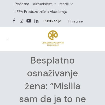
Početna
Aktuelnosti
Mediji
LEPA Preduzetnička Akademija
Publikacije
Prijavi se
Besplatno
osnaživanje
žena: “Mislila
sam da ja to ne