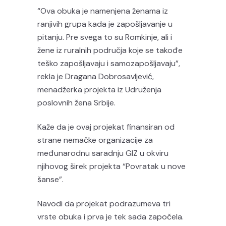
“Ova obuka je namenjena ženama iz
ranjivih grupa kada je zapošljavanje u
pitanju. Pre svega to su Romkinje, ali i
žene iz ruralnih područja koje se takođe
teško zapošljavaju i samozapošljavaju”,
rekla je Dragana Dobrosavljević,
menadžerka projekta iz Udruženja
poslovnih žena Srbije.
Kaže da je ovaj projekat finansiran od
strane nemačke organizacije za
međunarodnu saradnju GIZ u okviru
njihovog širek projekta “Povratak u nove
šanse”.
Navodi da projekat podrazumeva tri
vrste obuka i prva je tek sada započela.