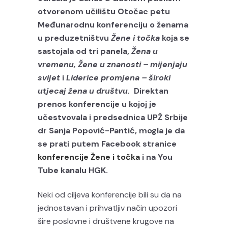
otvorenom učilištu Otočac petu
Međunarodnu konferenciju o ženama
u preduzetništvu
Žene i točka
koja se
sastojala od tri panela,
Žena u
vremenu, Žene u znanosti – mijenjaju
svijet
i
Liderice promjena – široki
utjecaj žena u društvu.
Direktan
prenos konferencije u kojoj je
učestvovala i predsednica UPŽ Srbije
dr Sanja Popović-Pantić, mogla je da
se prati putem
Facebook stranice
konferencije Žene i točka
i na You
Tube kanalu HGK.
Neki od ciljeva konferencije bili su da na
jednostavan i prihvatljiv način upozori
šire poslovne i društvene krugove na