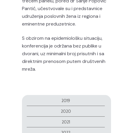
trećem panelu, pored dr Sanje Popović
Pantić, učestvovale su i predstavnice
udruženja poslovnih žena iz regiona i
eminentne preduzetnice.
S obzirom na epidemiološku situaciju,
konferencija je održana bez publike u
dvorani, uz minimalni broj prisutnih i sa
direktnim prenosom putem društvenih
mreža.
2019
2020
2021
2022