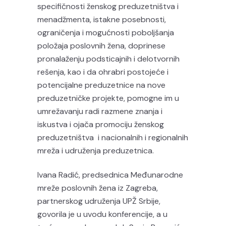
specifičnosti ženskog preduzetništva i
menadžmenta, istakne posebnosti,
ograničenja i mogućnosti poboljšanja
položaja poslovnih žena, doprinese
pronalaženju podsticajnih i delotvornih
rešenja, kao i da ohrabri postojeće i
potencijalne preduzetnice na nove
preduzetničke projekte, pomogne im u
umrežavanju radi razmene znanja i
iskustva i ojača promociju ženskog
preduzetništva i nacionalnih i regionalnih
mreža i udruženja preduzetnica.
Ivana Radić, predsednica Međunarodne
mreže poslovnih žena iz Zagreba,
partnerskog udruženja UPŽ Srbije,
govorila je u uvodu konferencije, a u