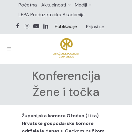
Početna
Aktuelnosti
Mediji
LEPA Preduzetnička Akademija
Publikacije
Prijavi se
Konferencija
Žene i točka
Županijska komora Otočac (Lika)
Hrvatske gospodarske komore
održala je danas u Gackom pučkom