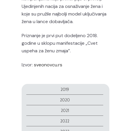
Ujedinjenih nacija za osnaživanje žena i
koje su pružile najbolji model uključivanja
žena u lance dobavljača.
Priznanje je prvi put dodeljeno 2018.
godine u sklopu manifestacije „Cvet
uspeha za ženu zmaja”.
Izvor:
sveonovcu.rs
2019
2020
2021
2022