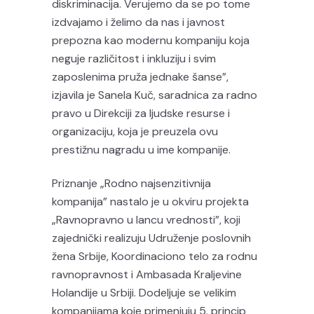
diskriminacija. Verujemo da se po tome
izdvajamo i želimo da nas i javnost
prepozna kao modernu kompaniju koja
neguje različitost i inkluziju i svim
zaposlenima pruža jednake šanse”,
izjavila je Sanela Kuč, saradnica za radno
pravo u Direkciji za ljudske resurse i
organizaciju, koja je preuzela ovu
prestižnu nagradu u ime kompanije.
Priznanje „Rodno najsenzitivnija
kompanija” nastalo je u okviru projekta
„Ravnopravno u lancu vrednosti”, koji
zajednički realizuju Udruženje poslovnih
žena Srbije, Koordinaciono telo za rodnu
ravnopravnost i Ambasada Kraljevine
Holandije u Srbiji. Dodeljuje se velikim
kompanijama koje primenjuju 5. princip