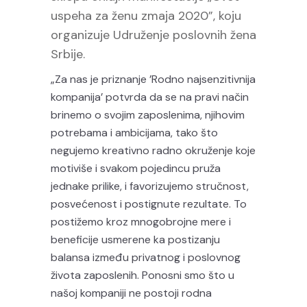
uspeha za ženu zmaja 2020”, koju
organizuje Udruženje poslovnih žena
Srbije.
„Za nas je priznanje ’Rodno najsenzitivnija
kompanija’ potvrda da se na pravi način
brinemo o svojim zaposlenima, njihovim
potrebama i ambicijama, tako što
negujemo kreativno radno okruženje koje
motiviše i svakom pojedincu pruža
jednake prilike, i favorizujemo stručnost,
posvećenost i postignute rezultate. To
postižemo kroz mnogobrojne mere i
beneficije usmerene ka postizanju
balansa između privatnog i poslovnog
života zaposlenih. Ponosni smo što u
našoj kompaniji ne postoji rodna