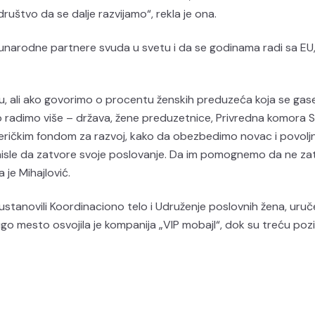
štvo da se dalje razvijamo“, rekla je ona.
unarodne partnere svuda u svetu i da se godinama radi sa EU,
isu, ali ako govorimo o procentu ženskih preduzeća koja se gas
o radimo više – država, žene preduzetnice, Privredna komora Srb
meričkim fondom za razvoj, kako da obezbedimo novac i povolj
isle da zatvore svoje poslovanje. Da im pomognemo da ne za
 je Mihajlović.
ustanovili Koordinaciono telo i Udruženje poslovnih žena, uruč
go mesto osvojila je kompanija „VIP mobajl“, dok su treću pozi