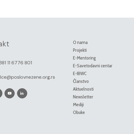
akt
O nama
Projekti
E-Mentoring
381 11 6776 801
E-Savetodavni centar
E-IBWC
fice@poslovnezene.org.rs
Članstvo
Aktuelnosti
Newsletter
Mediji
Obuke