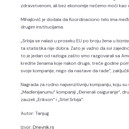
zdravstvenom, ali bez ekonomije nećemo moći kao dru
Mihajlović je dodala da Koordinaciono telo ima međ
drugim institucijama.
„Srbija se nalazi u proseku EU po broju žena u bizn
ta statistika nije dobra. Zato je važno da svi zajedn
to je jedan od razloga zašto smo razgovarali sa A
kredite ženama koje nakon druge, treće godine pom
svoje kompanije, nego da nastave da rade“, zaključila
Nagrada za rodno najsenzitivniju kompaniju, koju su 
„Madlenijanumu“ kompaniji „Đenerali osiguranje“, dru
zauzeli „Erikson“ i „Sitel Srbija“.
Autor: Tanjug
Izvor:
Dnevnik.rs