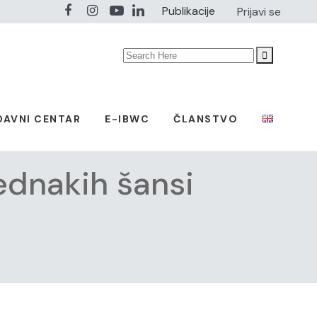
Publikacije
Prijavi se
Search
for:
DAVNI CENTAR
E-IBWC
ČLANSTVO
jednakih šansi