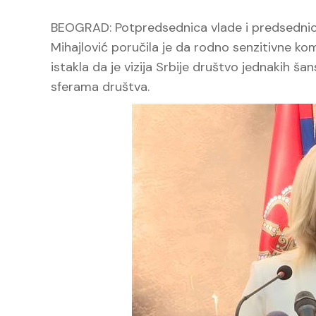
BEOGRAD: Potpredsednica vlade i predsednic
Mihajlović poručila je da rodno senzitivne k
istakla da je vizija Srbije društvo jednakih ša
sferama društva.