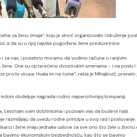
uspeha za ženu zmaja“, koju je sinoć organizovalo Udruženje pos
rizi, a da su u njoj najviše pogođene žene preduzetnice.
ko i za nas, i posebno moramo da vodimo računa o ranjivim
to žene. One su opterećene dvostrukim smenama – i na poslu i
be protiv virusa. Hvala im na tome“, rekla je Mihajlović, prenelo 
edom dodeljuje nagrada rodno najsenzitivnijoj kompaniji.
a, čestitam svim dobitnicima i pozivam vas da budete naši
 razmišljaju da uvedu rodne principe u svoj rad i poslovanje.
uškarci i žene imaju jednake uslove za sve ono što žele u životu
kada bavimo ekonomskom bezbednošću, kao što se bavimo