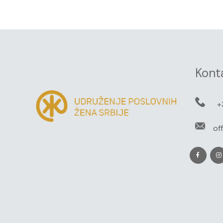
Kont
+
of