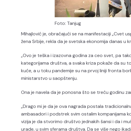
Foto: Tanjug
Mihajlović je, obraćajući se na manifestaciji „Cvet 
žena Srbije, rekla da je svetska ekonomija danas u k
„Ovo je teška i izazovna godina za ceo svet, pa ta
kategorijama društva, a svaka kriza pokaže da su 
kuće, a u toku pandemije su na prvoj liniji fronta bor
ministarstvo u saopštenju.
Ona je navela da je ponosna što se treću godinu zar
„Drago mi je da je ova nagrada postala tradicionaln
ambasadori i podstrek svim ostalim kompanijama koje
vizija je da stvorimo društvo jednakih šansi i da i m
urade, u svim sferama društva. Da se više nego i