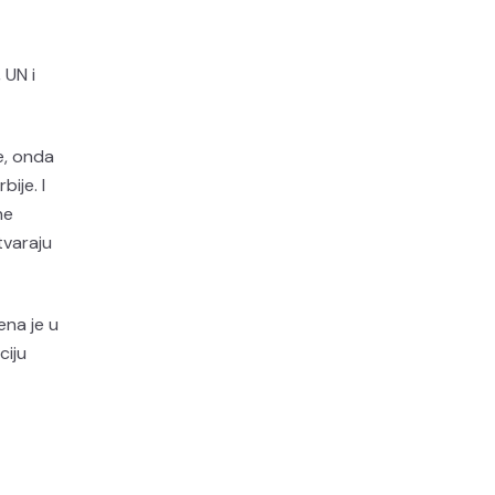
 UN i
e, onda
ije. I
ne
tvaraju
ena je u
ciju