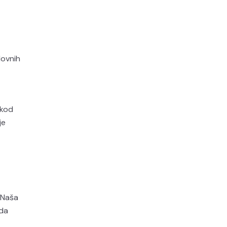
lovnih
 kod
je
 Naša
 da