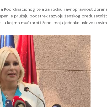
a Koordinacionog tela za rodnu ravnopravnost Zoran
ompanije pružaju podstrek razvoju ženskog preduzetništ
nsi u kojima muškarci i žene imaju jednake uslove u svim