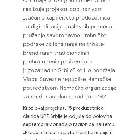
Od maja 2020. godine UPŽ Srbije
realizuje projekat pod nazivom
„Jačanje kapaciteta preduzetnica
za digitalizaciju poslovnih procesa i
pružanje savetodavne i tehničke
podrške za lansiranje na tržište
brendiranih tradicionalnih
prehrambenih proizvoda iz
jugozapadne Srbije“ koji je podržala
Vlada Savezne republike Nemačke
posredstvom Nemačke organizacije
za međunarodnu saradnju – GIZ.
Kroz ovaj projekat, 15 preduzetnica,
članica UPŽ Srbije je od jula do polovine
septembra pohađalo radionice na temu
„Preduzetnice na putu transformacije u