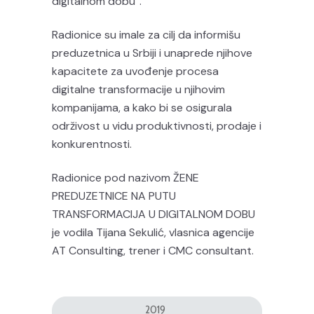
digitalnom dobu“.
Radionice su imale za cilj da informišu
preduzetnica u Srbiji i unaprede njihove
kapacitete za uvođenje procesa
digitalne transformacije u njihovim
kompanijama, a kako bi se osigurala
održivost u vidu produktivnosti, prodaje i
konkurentnosti.
Radionice pod nazivom ŽENE
PREDUZETNICE NA PUTU
TRANSFORMACIJA U DIGITALNOM DOBU
je vodila Tijana Sekulić, vlasnica agencije
AT Consulting, trener i CMC consultant.
2019